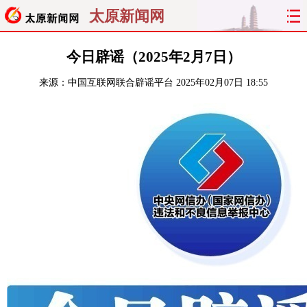
太原新闻网
首页
聚焦
太原
山西
今日辟谣（2025年2月7日）
来源：
中国互联网联合辟谣平台
2025年02月07日 18:55
经济
关注
文明
出行
纵横
曝光
综合
专题
旅游
理财
政务
教育
看天下
晋月读
最太原
网罗民生
太原日报
太原晚报
热评
社区