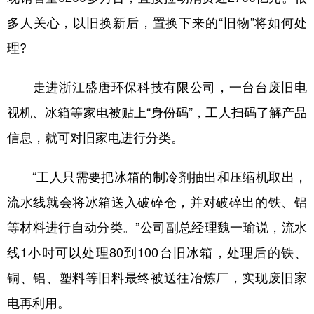
山东
河南
湖北
湖南
多人关心，以旧换新后，置换下来的“旧物”将如何处
广东
广西
海南
重庆
理?
四川
贵州
云南
西藏
走进浙江盛唐环保科技有限公司，一台台废旧电
陕西
甘肃
青海
宁夏
视机、冰箱等家电被贴上“身份码”，工人扫码了解产品
新疆
内蒙古
黑龙江
信息，就可对旧家电进行分类。
多语种频道
“工人只需要把冰箱的制冷剂抽出和压缩机取出，
流水线就会将冰箱送入破碎仓，并对破碎出的铁、铝
English
Español
Français
عربى
等材料进行自动分类。”公司副总经理魏一瑜说，流水
Русский язык
日本語
한국어
线1小时可以处理80到100台旧冰箱，处理后的铁、
Deutsch
Português
铜、铝、塑料等旧料最终被送往冶炼厂，实现废旧家
电再利用。