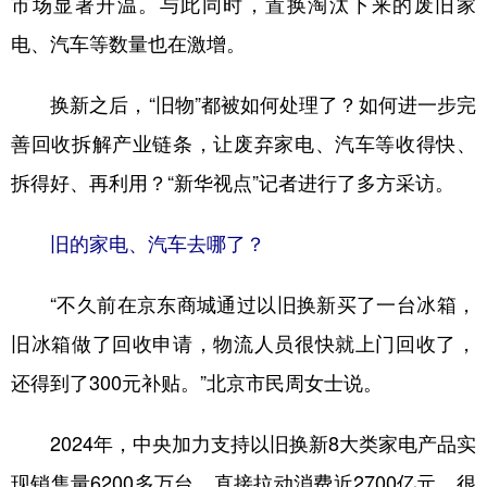
市场显著升温。与此同时，置换淘汰下来的废旧家
电、汽车等数量也在激增。
学术中国
乡村振兴
银龄
溯源中国
城市
旅游
能源
会展
换新之后，“旧物”都被如何处理了？如何进一步完
彩票
娱乐
时尚
悦读
善回收拆解产业链条，让废弃家电、汽车等收得快、
公益
一带一路
亚太网
上市公司
拆得好、再利用？“新华视点”记者进行了多方采访。
文化产业
旧的家电、汽车去哪了？
“不久前在京东商城通过以旧换新买了一台冰箱，
地方频道
旧冰箱做了回收申请，物流人员很快就上门回收了，
北京
天津
河北
山西
还得到了300元补贴。”北京市民周女士说。
辽宁
吉林
上海
江苏
2024年，中央加力支持以旧换新8大类家电产品实
浙江
安徽
福建
江西
现销售量6200多万台，直接拉动消费近2700亿元。很