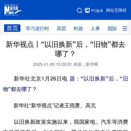
手机版
网站无障碍
PC版本
网站地图
首页
学习进行时
高层
时政
人事
国际
财
新华视点丨“以旧换新”后，“旧物”都去
学习进行时
高层
时政
人事
哪了？
国际
财经
网评
港澳
2025-01-26 15:26:51
来源：新华网
台湾
思客智库
全球连线
教育
新华社北京1月26日电
题：“以旧换新”后，“旧
科技
科创
量子
体育
物”都去哪了？
文化
书画
健康
军事
新华社“新华视点”记者王雨萧、高亢
访谈
视频
图片
政务
法律
中央文件
金融
汽车
以旧换新政策实施以来，我国家电、汽车等消费
食品
人居
信息化
数字经济