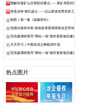
图解非煤矿山灾害防控要点——尾矿库防控要点
情系乡梓 根扎故土——记山西省优秀党务工作...
制胜丨第一集《战旗所向》
伤残分级有补助 我省多维度保障新业态劳动者...
范兆森调研督导“两站一场”城市更新项目建设
天天学习｜中斯友谊之树根深叶茂
范兆森调研督导“两站一场”城市更新项目建设
热点图片