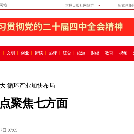
网站
太原日报社网站群
新媒体矩
督
文明
创业
街谈
热评
综合
旅游
财经
教育
视频
大 循环产业加快布局
点聚焦七方面
7日 07:09