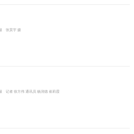
报 张昊宇 摄
 记者 徐方伟 通讯员 杨润德 崔莉霞