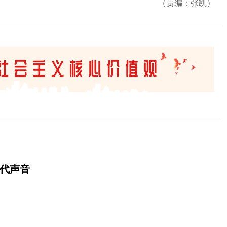
（责编：张凯）
时代声音