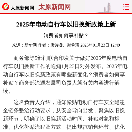
太原新闻网
首页
聚焦
太原
山西
2025年电动自行车以旧换新政策上新
消费者如何享补贴？
经济
关注
文明
出行
来源：
新华网
作者：唐诗凝、谢希瑶
2025年01月23日 12:49
纵横
曝光
综合
专题
商务部等5部门联合印发关于做好2025年度电动自
行车以旧换新工作的通知1月23日对外发布。2025年电
旅游
理财
政务
教育
动自行车以旧换新政策有哪些新变化？消费者如何享
看天下
晋月读
最太原
网罗民生
补贴？商务部流通发展司负责人就有关内容进行解
读。
太原日报
太原晚报
热评
社区
这名负责人介绍，通知紧贴电动自行车安全隐患
全链条整治行动要求，从安全导向出发，聚焦以旧换
新环节，明确了以旧换新活动时间、补贴对象和标
准、优化补贴流程及方式，提出规范销售环节、优化