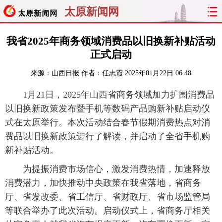
太原新闻网
首页
聚焦
太原
山西
我省2025年商务领域消费品以旧换新补贴活动
正式启动
经济
关注
文明
出行
来源：
山西日报
作者：任志霞
2025年01月22日 06:48
纵横
曝光
综合
专题
1月21日，2025年山西省商务领域加力扩围消费品
以旧换新政策发布暨手机等数码产品购新补贴启动仪
旅游
理财
政务
教育
式在太原举行。本次活动结合春节假期消费热点对消
费品以旧换新政策进行了解读，并启动了全省手机购
看天下
晋月读
最太原
网罗民生
新补贴活动。
太原日报
太原晚报
热评
社区
为提振消费市场信心，激发消费热情，加速释放
消费潜力，加快推动中央政策在我省落地，省商务
厅、省发改委、省工信厅、省财政厅、省市场监管局
等联合举办了此次活动。启动仪式上，省商务厅相关