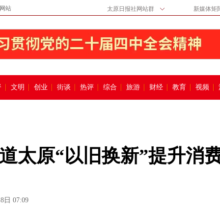
网站
太原日报社网站群
新媒体矩
督
文明
创业
街谈
热评
综合
旅游
财经
教育
视频
道太原“以旧换新”提升消
8日 07:09