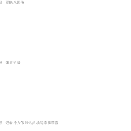
报 贾鹏 米国伟
报 张昊宇 摄
 记者 徐方伟 通讯员 杨润德 崔莉霞