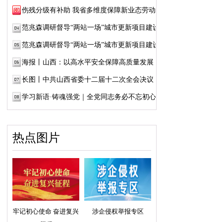
伤残分级有补助 我省多维度保障新业态劳动者...
范兆森调研督导“两站一场”城市更新项目建设
范兆森调研督导“两站一场”城市更新项目建设
海报丨山西：以高水平安全保障高质量发展
长图丨中共山西省委十二届十二次全会决议
学习新语·铸魂强党｜全党同志务必不忘初心、...
热点图片
牢记初心使命 奋进复兴
涉企侵权举报专区