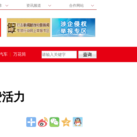
阵
资讯频道
合作网站
汽车
万花筒
费活力