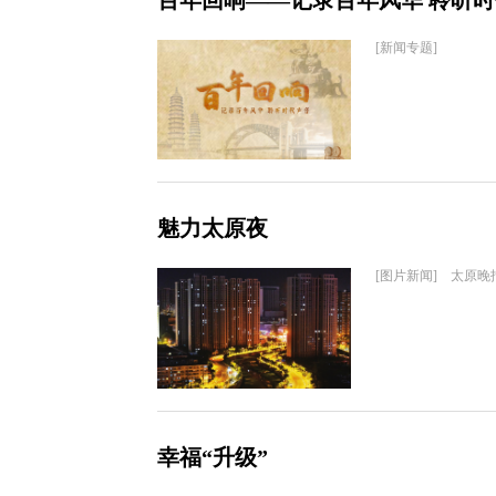
百年回响——记录百年风华 聆听
[新闻专题]
魅力太原夜
[图片新闻] 太原晚
幸福“升级”