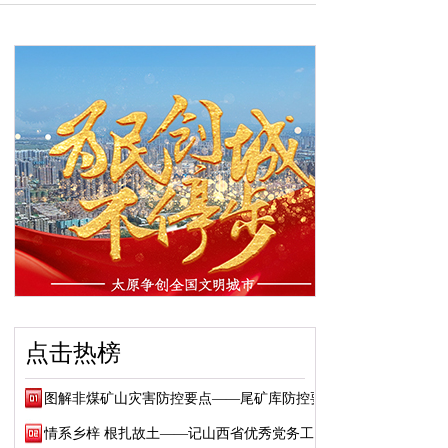
点击热榜
图解非煤矿山灾害防控要点——尾矿库防控要点
情系乡梓 根扎故土——记山西省优秀党务工作...