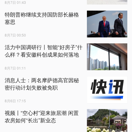
8月7日 01:43
特朗普称继续支持国防部长赫格
塞思
8月7日 00:50
活力中国调研行丨智能“好房子”什
么样？看安徽科创成果如何落地
8月7日 01:11
消息人士：两名摩萨德高官因秘
密行动计划失败被免职
8月6日 17:15
视频丨“空心村”迎来旅居潮 闲置
农房如何“长出”新业态