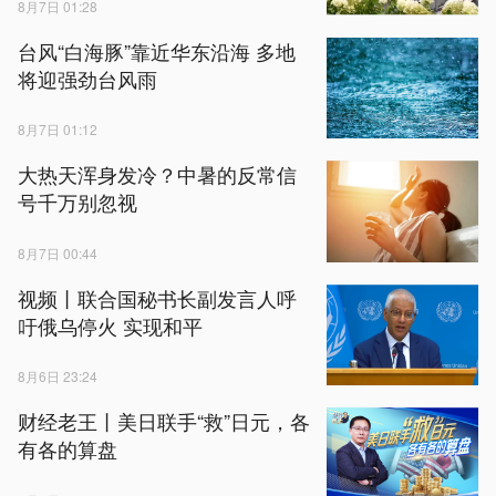
8月7日 01:28
台风“白海豚”靠近华东沿海 多地
将迎强劲台风雨
8月7日 01:12
大热天浑身发冷？中暑的反常信
号千万别忽视
8月7日 00:44
视频丨联合国秘书长副发言人呼
吁俄乌停火 实现和平
8月6日 23:24
财经老王丨美日联手“救”日元，各
有各的算盘