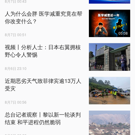
8月7日 00:43
人为什么会胖 医学减重究竟在帮
你改变什么？
05:08
8月7日 00:51
视频丨分析人士：日本右翼拥核
野心令人警惕
8月6日 23:10
近期恶劣天气致菲律宾逾13万人
受灾
8月7日 00:56
总台记者观察丨黎以新一轮谈判
结束 和平进程仍然脆弱