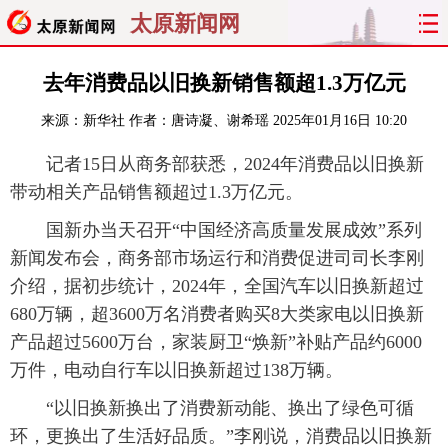
太原新闻网
首页
聚焦
太原
山西
去年消费品以旧换新销售额超1.3万亿元
来源：
新华社
作者：唐诗凝、谢希瑶
2025年01月16日 10:20
经济
关注
文明
出行
记者15日从商务部获悉，2024年消费品以旧换新
纵横
曝光
综合
专题
带动相关产品销售额超过1.3万亿元。
旅游
理财
政务
教育
国新办当天召开“中国经济高质量发展成效”系列
新闻发布会，商务部市场运行和消费促进司司长李刚
看天下
晋月读
最太原
网罗民生
介绍，据初步统计，2024年，全国汽车以旧换新超过
680万辆，超3600万名消费者购买8大类家电以旧换新
太原日报
太原晚报
热评
社区
产品超过5600万台，家装厨卫“焕新”补贴产品约6000
万件，电动自行车以旧换新超过138万辆。
“以旧换新换出了消费新动能、换出了绿色可循
环，更换出了生活好品质。”李刚说，消费品以旧换新