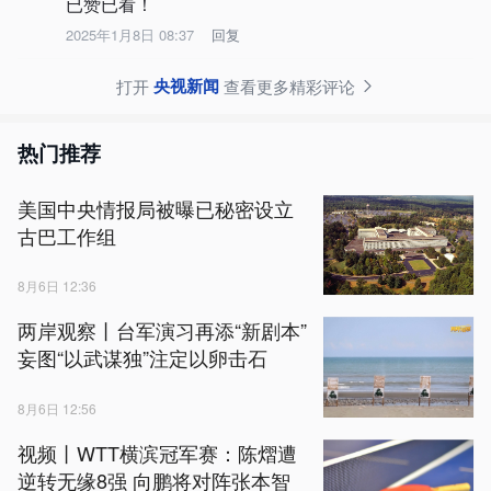
已赞已看！
2025年1月8日 08:37
回复
央视新闻
打开
查看更多精彩评论
热门推荐
美国中央情报局被曝已秘密设立
古巴工作组
8月6日 12:36
两岸观察丨台军演习再添“新剧本”
妄图“以武谋独”注定以卵击石
8月6日 12:56
视频丨WTT横滨冠军赛：陈熠遭
逆转无缘8强 向鹏将对阵张本智