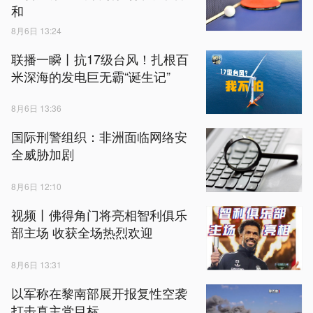
和
8月6日 13:24
联播一瞬丨抗17级台风！扎根百
米深海的发电巨无霸“诞生记”
8月6日 13:36
国际刑警组织：非洲面临网络安
全威胁加剧
8月6日 12:10
视频丨佛得角门将亮相智利俱乐
部主场 收获全场热烈欢迎
8月6日 13:31
以军称在黎南部展开报复性空袭
打击真主党目标