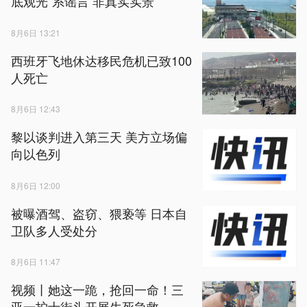
底观光”系谣言 非真实实景
8月6日 13:21
西班牙飞地休达移民危机已致100
人死亡
8月6日 12:43
黎以谈判进入第三天 美方立场偏
向以色列
8月6日 12:00
被曝酒驾、盗窃、猥亵等 日本自
卫队多人受处分
8月6日 11:47
视频丨她这一跪，抢回一命！三
亚一护士街头开展生死急救