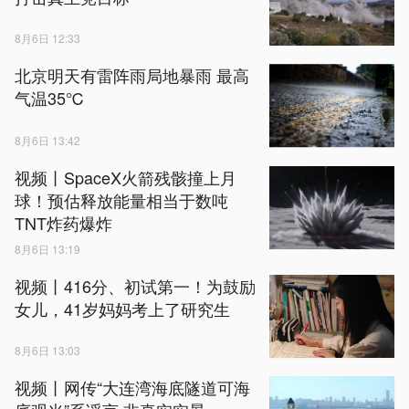
8月6日 12:33
北京明天有雷阵雨局地暴雨 最高
气温35℃
8月6日 13:42
视频丨SpaceX火箭残骸撞上月
球！预估释放能量相当于数吨
TNT炸药爆炸
8月6日 13:19
视频丨416分、初试第一！为鼓励
女儿，41岁妈妈考上了研究生
8月6日 13:03
视频丨网传“大连湾海底隧道可海