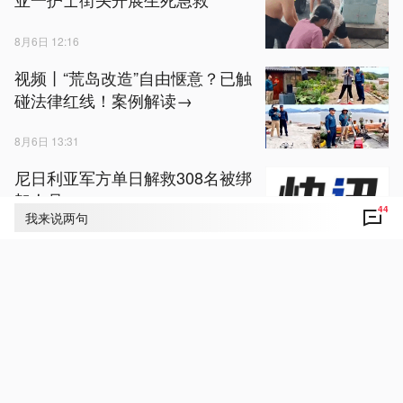
8月6日 12:16
视频丨“荒岛改造”自由惬意？已触
碰法律红线！案例解读→
8月6日 13:31
尼日利亚军方单日解救308名被绑
架人员
44
我来说两句
8月6日 07:22
菜场摊主脑出血住院4个月，“无
人摊”营业额为何没见少？
8月6日 12:11
焦点访谈丨多项重大工程进度条
刷新 将这样改变你我生活