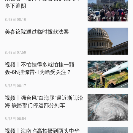
亭下遮阴
00:34
8月8日 08:16
美参议院通过临时拨款法案
8月8日 07:59
视频丨不怕挂得多就怕挂一颗
轰-6N挂惊雷-1为啥受关注？
8月8日 08:17
视频丨强台风“白海豚”逼近浙闽沿
海 铁路部门停运部分列车
8月8日 08:54
视频丨海南临高拍摄到两头中华