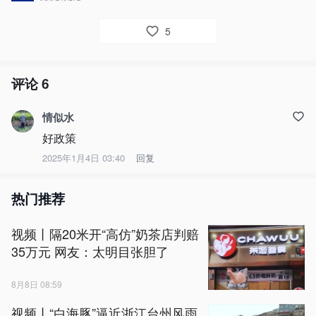
5
评论
6
情似水
好政策
2025年1月4日 03:40
回复
热门推荐
视频丨隔20米开“高仿”奶茶店判赔
35万元 网友：太明目张胆了
8月8日 08:59
视频丨“白海豚”逼近浙江台州风雨