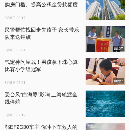
购房门槛、提高公积金贷款额度
8月8日 08:17
民警帮忙找回走失孩子 家长带乐
队来送锦旗
00:27
8月8日 08:04
气定神闲应战！男孩拿下珠心算
比赛小学组冠军
00:27
8月8日 07:21
受台风“白海豚”影响 上海轮渡全
线停航
8月8日 07:12
鄂EF2C30车主 你冲下车救人的