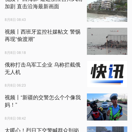
加剧 直击沿海最新画面
8月8日 08:43
视频丨西班牙监控社媒帖文 警惕
再现“偷渡潮”
8月8日 08:18
俄称打击乌军工企业 乌称拦截俄
无人机
8月8日 06:23
视频丨“新疆的交警怎么个个像我
妈！”
8月8日 08:42
太暖心！烈日下交警喊群众到岗