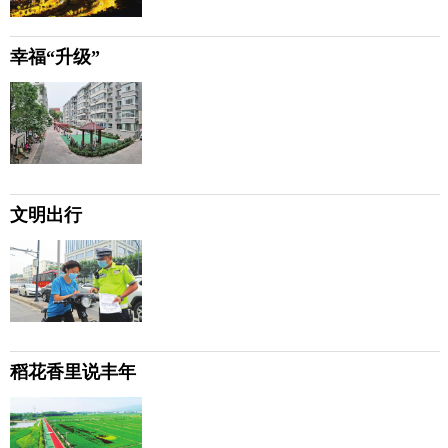
幸福“升级”
文明出行
稻花香里说丰年