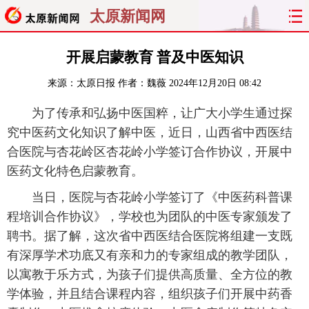
太原新闻网
首页
聚焦
太原
山西
开展启蒙教育 普及中医知识
来源：
太原日报
作者：魏薇
2024年12月20日 08:42
经济
关注
文明
出行
为了传承和弘扬中医国粹，让广大小学生通过探
纵横
曝光
综合
专题
究中医药文化知识了解中医，近日，山西省中西医结
合医院与杏花岭区杏花岭小学签订合作协议，开展中
旅游
理财
政务
教育
医药文化特色启蒙教育。
看天下
晋月读
最太原
网罗民生
当日，医院与杏花岭小学签订了《中医药科普课
程培训合作协议》，学校也为团队的中医专家颁发了
太原日报
太原晚报
热评
社区
聘书。据了解，这次省中西医结合医院将组建一支既
有深厚学术功底又有亲和力的专家组成的教学团队，
以寓教于乐方式，为孩子们提供高质量、全方位的教
学体验，并且结合课程内容，组织孩子们开展中药香