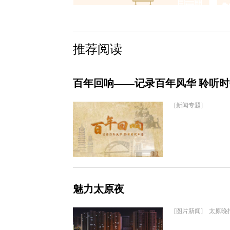
推荐阅读
百年回响——记录百年风华 聆听
[新闻专题]
魅力太原夜
[图片新闻] 太原晚