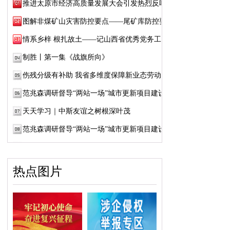
推进太原市经济高质量发展大会引发热烈反响
图解非煤矿山灾害防控要点——尾矿库防控要点
情系乡梓 根扎故土——记山西省优秀党务工作...
制胜丨第一集《战旗所向》
伤残分级有补助 我省多维度保障新业态劳动者...
范兆森调研督导“两站一场”城市更新项目建设
天天学习｜中斯友谊之树根深叶茂
范兆森调研督导“两站一场”城市更新项目建设
热点图片