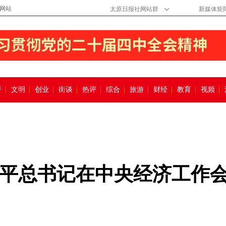
网站
太原日报社网站群
新媒体矩
督
文明
创业
街谈
热评
综合
旅游
财经
教育
视频
平总书记在中央经济工作