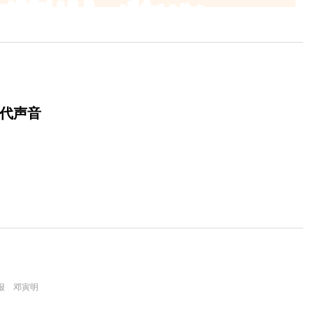
时代声音
报 邓寅明