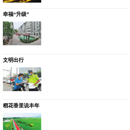
幸福“升级”
文明出行
稻花香里说丰年