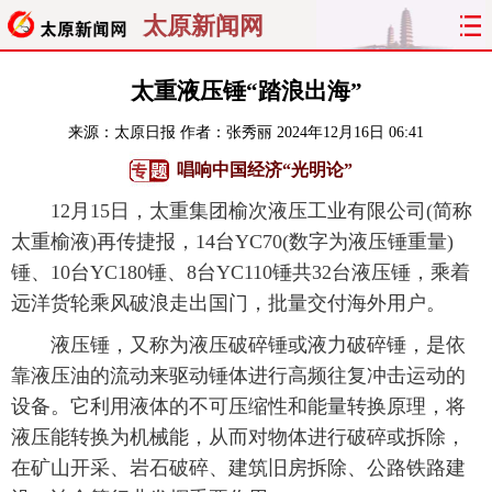
太原新闻网
首页
聚焦
太原
山西
太重液压锤“踏浪出海”
来源：
太原日报
作者：张秀丽
2024年12月16日 06:41
经济
关注
文明
出行
唱响中国经济“光明论”
纵横
曝光
综合
专题
12月15日，太重集团榆次液压工业有限公司(简称
太重榆液)再传捷报，14台YC70(数字为液压锤重量)
旅游
理财
政务
教育
锤、10台YC180锤、8台YC110锤共32台液压锤，乘着
远洋货轮乘风破浪走出国门，批量交付海外用户。
看天下
晋月读
最太原
网罗民生
液压锤，又称为液压破碎锤或液力破碎锤，是依
太原日报
太原晚报
热评
社区
靠液压油的流动来驱动锤体进行高频往复冲击运动的
设备。它利用液体的不可压缩性和能量转换原理，将
液压能转换为机械能，从而对物体进行破碎或拆除，
在矿山开采、岩石破碎、建筑旧房拆除、公路铁路建