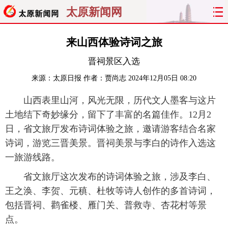
太原新闻网
首页
聚焦
太原
山西
来山西体验诗词之旅
晋祠景区入选
经济
关注
文明
出行
来源：
太原日报
作者：贾尚志
2024年12月05日 08:20
纵横
曝光
综合
专题
山西表里山河，风光无限，历代文人墨客与这片
土地结下奇妙缘分，留下了丰富的名篇佳作。12月2
旅游
理财
政务
教育
日，省文旅厅发布诗词体验之旅，邀请游客结合名家
看天下
晋月读
最太原
网罗民生
诗词，游览三晋美景。晋祠美景与李白的诗作入选这
一旅游线路。
太原日报
太原晚报
热评
社区
省文旅厅这次发布的诗词体验之旅，涉及李白、
王之涣、李贺、元稹、杜牧等诗人创作的多首诗词，
包括晋祠、鹳雀楼、雁门关、普救寺、杏花村等景
点。