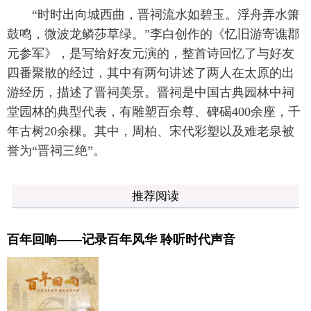
“时时出向城西曲，晋祠流水如碧玉。浮舟弄水箫
鼓鸣，微波龙鳞莎草绿。”李白创作的《忆旧游寄谯郡
元参军》，是写给好友元演的，整首诗回忆了与好友
四番聚散的经过，其中有两句讲述了两人在太原的出
游经历，描述了晋祠美景。晋祠是中国古典园林中祠
堂园林的典型代表，有雕塑百余尊、碑碣400余座，千
年古树20余棵。其中，周柏、宋代彩塑以及难老泉被
誉为“晋祠三绝”。
推荐阅读
百年回响——记录百年风华 聆听时代声音