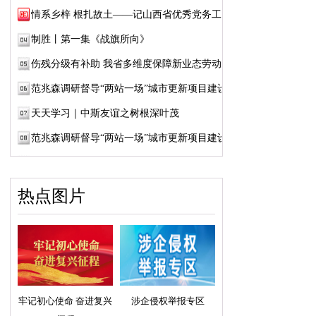
情系乡梓 根扎故土——记山西省优秀党务工作...
制胜丨第一集《战旗所向》
伤残分级有补助 我省多维度保障新业态劳动者...
范兆森调研督导“两站一场”城市更新项目建设
天天学习｜中斯友谊之树根深叶茂
范兆森调研督导“两站一场”城市更新项目建设
热点图片
牢记初心使命 奋进复兴
涉企侵权举报专区