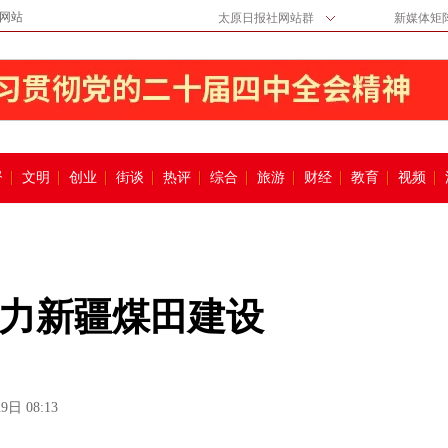
网站
太原日报社网站群
新媒体矩
督
文明
创业
街谈
热评
综合
旅游
财经
教育
视频
力新疆煤田建设
9日 08:13