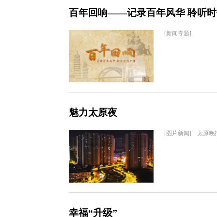
百年回响——记录百年风华 聆听
[新闻专题]
魅力太原夜
[图片新闻] 太原晚
幸福“升级”