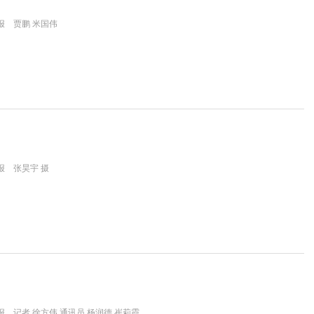
报 贾鹏 米国伟
报 张昊宇 摄
 记者 徐方伟 通讯员 杨润德 崔莉霞