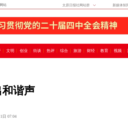
网站
太原日报社网站群
新媒体矩
督
文明
创业
街谈
热评
综合
旅游
财经
教育
视频
出和谐声
1日 07:04