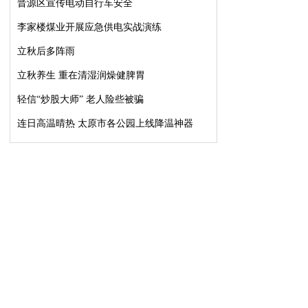
晋源区宣传电动自行车安全
李家楼煤业开展应急供电实战演练
立秋后多阵雨
立秋养生 重在清湿润燥健脾胃
轻信“炒股大师” 老人险些被骗
连日高温晴热 太原市各公园上线降温神器