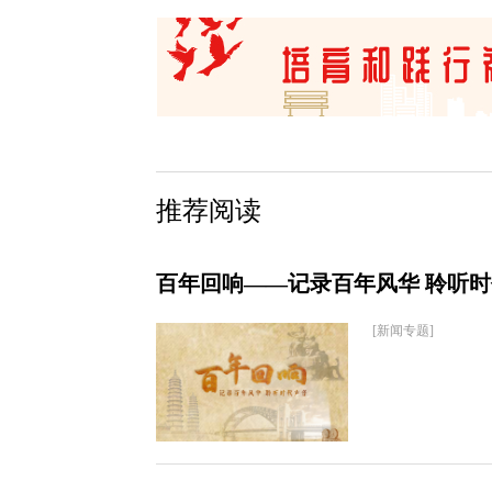
推荐阅读
百年回响——记录百年风华 聆听
[新闻专题]