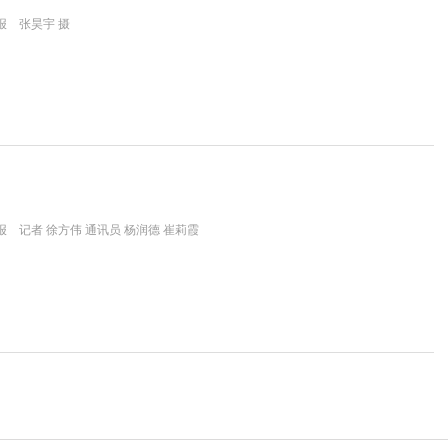
报 张昊宇 摄
 记者 徐方伟 通讯员 杨润德 崔莉霞