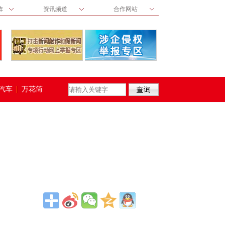
阵
资讯频道
合作网站
汽车
万花筒