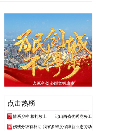
点击热榜
情系乡梓 根扎故土——记山西省优秀党务工作...
伤残分级有补助 我省多维度保障新业态劳动者...