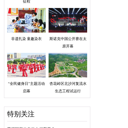
征程
非遗扎染 童趣染衣
斯诺克中国公开赛在太
原开幕
“全民健身日”主题活动
杏花岭区北沙河复流水
启幕
生态工程试运行
特别关注