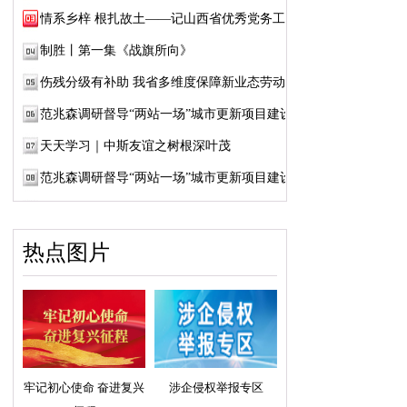
情系乡梓 根扎故土——记山西省优秀党务工作...
制胜丨第一集《战旗所向》
伤残分级有补助 我省多维度保障新业态劳动者...
范兆森调研督导“两站一场”城市更新项目建设
天天学习｜中斯友谊之树根深叶茂
范兆森调研督导“两站一场”城市更新项目建设
热点图片
牢记初心使命 奋进复兴
涉企侵权举报专区