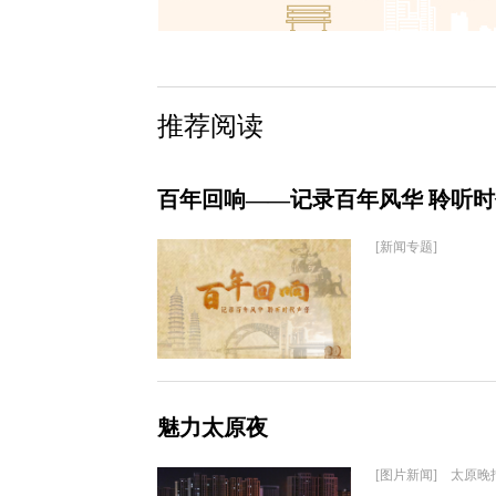
推荐阅读
百年回响——记录百年风华 聆听
[新闻专题]
魅力太原夜
[图片新闻] 太原晚