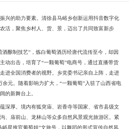
兴的助力要素。清徐县马峪乡创新运用抖音数字化
农活，聚焦乡村人、货、景，迈出了共同致富新步
酒酿制技艺”，炼白葡萄酒历经唐代流传至今，却因
主动出击，培育了“一颗葡萄”电商号，通过直播带货
走进全国消费者的视野。乡党委书记亲自上阵，走进
万余元。随着影响力扩大，“一颗葡萄”入驻了山西省电
阔的新舞台上。
深厚。境内有狐突庙、岩香寺等国家、省市县级文
芦沟、庙前山、龙林山等众多自然风景观光旅游区。紧
马峪星推官葡萄姐”文旅号，以舞蹈的形式宣传自然风