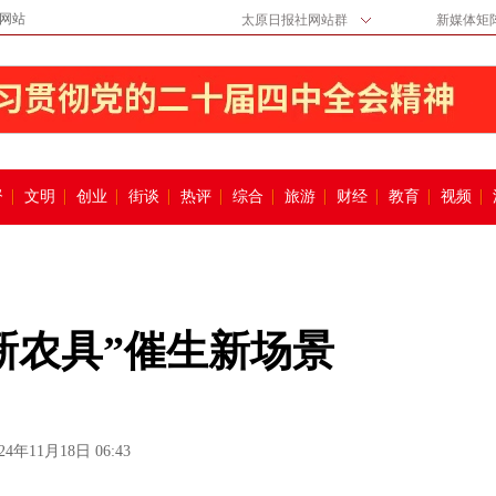
网站
太原日报社网站群
新媒体矩
督
文明
创业
街谈
热评
综合
旅游
财经
教育
视频
新农具”催生新场景
24年11月18日 06:43