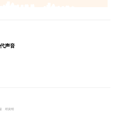
时代声音
报 邓寅明