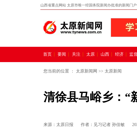
山西省重点网站 太原市唯一经国务院新闻办批准的新闻门户
首页
要闻
关注
太原
山西
经济
监
您当前的位置 ：
太原新闻网
>>
太原新闻
清徐县马峪乡：“
来源：
太原日报
作者：见习记者 孙佳敏
20