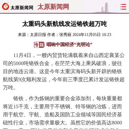
太原新闻网
首页
聚焦
太原
山西
太重码头新航线发运铬铁超万吨
来源：
太原日报
作者：张秀丽
2024年11月05日 10:23
经济
关注
文明
出行
唱响中国经济“光明论”
纵横
曝光
综合
专题
11月4日，一艘内贸货轮满载着来自山西定襄某公
司的5000吨铬铁合金，在茫茫大海上乘风破浪，驶往
旅游
理财
政务
教育
目的地连云港。这是今年太重滨海码头新开辟的铬铁
航线第9次顺利发运，今年前三季度已累计发运铬铁超
看天下
晋月读
最太原
网罗民生
万吨。
太原日报
太原晚报
热评
社区
铬铁，作为炼钢的重要合金添加剂，每块重量都
将近15千克，主要用于不锈钢、特等钢的冶炼，进而
用于航空、宇航、造船及国防工业领域等国民经济基
础性行业，市场需求量极大。虽然它的价值高达8000