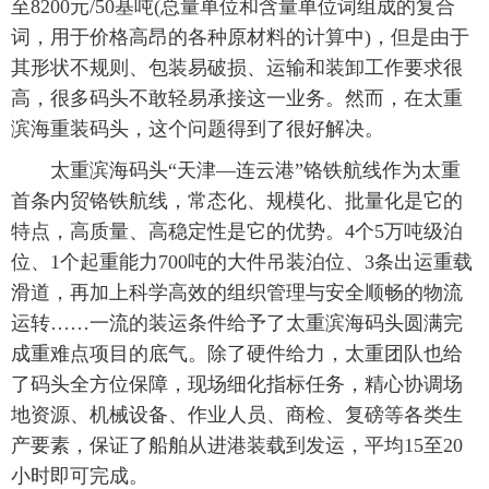
至8200元/50基吨(总量单位和含量单位词组成的复合
词，用于价格高昂的各种原材料的计算中)，但是由于
其形状不规则、包装易破损、运输和装卸工作要求很
高，很多码头不敢轻易承接这一业务。然而，在太重
滨海重装码头，这个问题得到了很好解决。
太重滨海码头“天津—连云港”铬铁航线作为太重
首条内贸铬铁航线，常态化、规模化、批量化是它的
特点，高质量、高稳定性是它的优势。4个5万吨级泊
位、1个起重能力700吨的大件吊装泊位、3条出运重载
滑道，再加上科学高效的组织管理与安全顺畅的物流
运转……一流的装运条件给予了太重滨海码头圆满完
成重难点项目的底气。除了硬件给力，太重团队也给
了码头全方位保障，现场细化指标任务，精心协调场
地资源、机械设备、作业人员、商检、复磅等各类生
产要素，保证了船舶从进港装载到发运，平均15至20
小时即可完成。