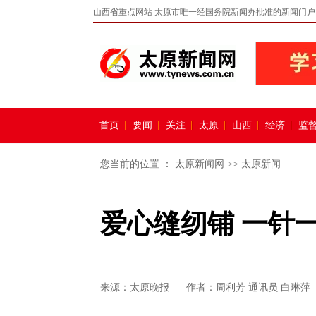
山西省重点网站 太原市唯一经国务院新闻办批准的新闻门户
首页
要闻
关注
太原
山西
经济
监
您当前的位置 ：
太原新闻网
>>
太原新闻
爱心缝纫铺 一针
来源：
太原晚报
作者：周利芳 通讯员 白琳萍