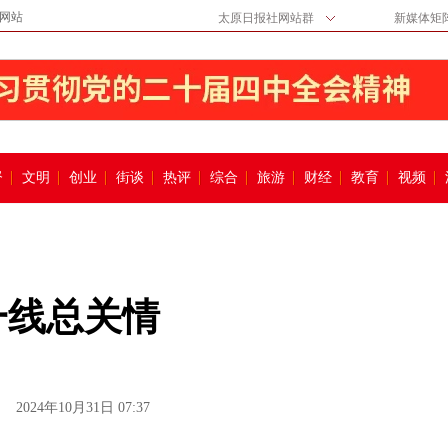
网站
太原日报社网站群
新媒体矩
督
文明
创业
街谈
热评
综合
旅游
财经
教育
视频
一线总关情
2024年10月31日 07:37