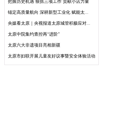
把握历史机遇 狠抓三项工作 贡献小店力量
锚定高质量航向 深耕新型工业化 赋能太...
央媒看太原｜央视报道太原城管积极应对...
太原中院集约查控再“进阶”
太原六大非遗项目亮相新疆
太原市妇联开展儿童友好议事暨安全体验活动