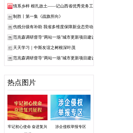
情系乡梓 根扎故土——记山西省优秀党务工作...
制胜丨第一集《战旗所向》
伤残分级有补助 我省多维度保障新业态劳动者...
范兆森调研督导“两站一场”城市更新项目建设
天天学习｜中斯友谊之树根深叶茂
范兆森调研督导“两站一场”城市更新项目建设
热点图片
牢记初心使命 奋进复兴
涉企侵权举报专区