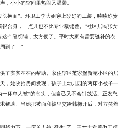
声，小小的空间里热闹又温馨。
头换面”。环卫工李大姐穿上改好的工装，啧啧称赞
着很合身，一点儿也不比专业裁缝差。”社区居民张女
有这个缝纫铺，太方便了。平时大家有需要缝补的衣
周到了。”
了实实在在的帮助。家住辖区范家堡新苑小区的居
天，她收拾房间发现，孩子上幼儿园的两床小被子一
为一床单人被”的念头，但自己又不会针线活。正发愁
求帮助。当她把被面和被里交给韩梅开后，对方笑着
努力下，一床单人被“诞生”了。王女士看着做工精