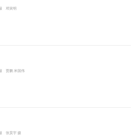
报 邓寅明
报 贾鹏 米国伟
报 张昊宇 摄