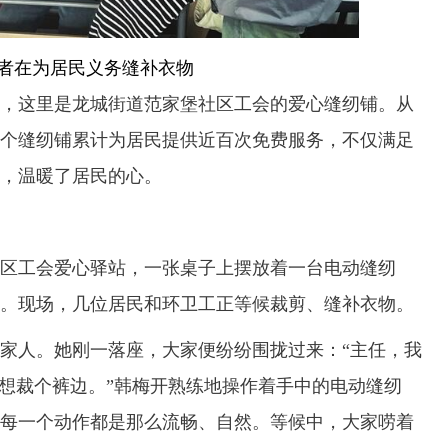
者在为居民义务缝补衣物
这里是龙城街道范家堡社区工会的爱心缝纫铺。从
，这个缝纫铺累计为居民提供近百次免费服务，不仅满足
，温暖了居民的心。
区工会爱心驿站，一张桌子上摆放着一台电动缝纫
。现场，几位居民和环卫工正等候裁剪、缝补衣物。
人。她刚一落座，大家便纷纷围拢过来：“主任，我
我想裁个裤边。”韩梅开熟练地操作着手中的电动缝纫
每一个动作都是那么流畅、自然。等候中，大家唠着