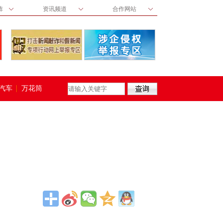
阵
资讯频道
合作网站
汽车
万花筒