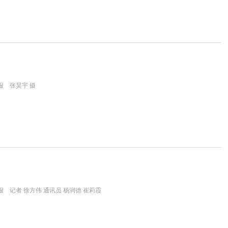
报 张昊宇 摄
 记者 徐方伟 通讯员 杨润德 崔莉霞