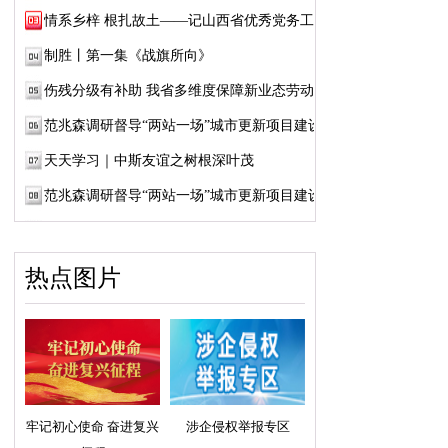
情系乡梓 根扎故土——记山西省优秀党务工作...
制胜丨第一集《战旗所向》
伤残分级有补助 我省多维度保障新业态劳动者...
范兆森调研督导“两站一场”城市更新项目建设
天天学习｜中斯友谊之树根深叶茂
范兆森调研督导“两站一场”城市更新项目建设
热点图片
牢记初心使命 奋进复兴
涉企侵权举报专区