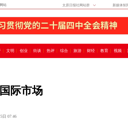
网站
太原日报社网站群
新媒体矩
督
文明
创业
街谈
热评
综合
旅游
财经
教育
视频
国际市场
5日 07:46