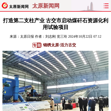
太原新闻网
首页
聚焦
太原
山西
打造第二支柱产业 古交市启动煤矸石资源化利
用试验项目
经济
关注
文明
出行
来源：
太原日报
作者：刘志刚 党三玲
2024年10月22日 07:12
纵横
曝光
综合
专题
锦绣太原·活力古交
旅游
理财
政务
教育
看天下
晋月读
最太原
网罗民生
太原日报
太原晚报
热评
社区