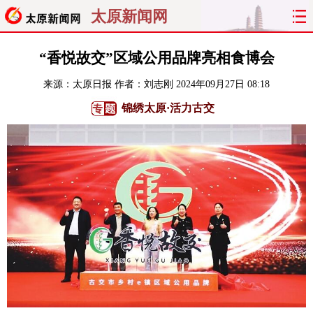
太原新闻网
首页
聚焦
太原
山西
“香悦故交”区域公用品牌亮相食博会
来源：
太原日报
作者：刘志刚
2024年09月27日 08:18
经济
关注
文明
出行
锦绣太原·活力古交
纵横
曝光
综合
专题
旅游
理财
政务
教育
看天下
晋月读
最太原
网罗民生
太原日报
太原晚报
热评
社区