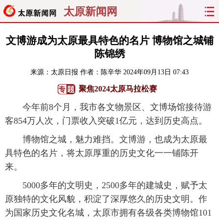
太原新闻网
首页
聚焦
太原
山西
文博游成为太原最具特色的名片 博物馆之城铺
陈锦绣
经济
关注
文明
出行
来源：
太原日报
作者：陈辛华
2024年09月13日 07:43
纵横
曝光
综合
专题
聚焦2024太原马拉松赛
今年前8个月，我市各文物景区、文博场馆接待游
旅游
理财
政务
教育
客854万人次，门票收入突破1亿元，达到历史高点。
看天下
晋月读
最太原
网罗民生
博物馆之城，魅力难挡。文博游，也成为太原最
具特色的名片，将太原厚重的历史文化一一铺陈开
太原日报
太原晚报
热评
社区
来。
5000多年的文明史，2500多年的建城史，赋予太
原独特的文化风貌，积淀了深厚悠久的历史文明。作
为国家历史文化名城，太原市拥有各级各类博物馆101