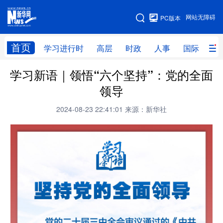
手机版
网站无障碍
PC版本
网站地图
首页
学习进行时
高层
时政
人事
国际
财
学习新语｜领悟“六个坚持”：党的全面
学习进行时
高层
时政
人事
领导
国际
财经
网评
港澳
2024-08-23 22:41:01
来源：新华社
台湾
思客智库
全球连线
教育
科技
科创
量子
体育
文化
书画
健康
军事
访谈
视频
图片
政务
法律
中央文件
金融
汽车
食品
人居
信息化
数字经济