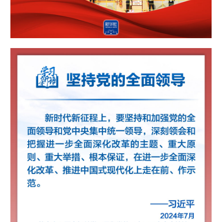
山东
河南
湖北
湖南
广东
广西
海南
重庆
四川
贵州
云南
西藏
陕西
甘肃
青海
宁夏
新疆
内蒙古
黑龙江
多语种频道
English
Español
Français
عربى
Русский язык
日本語
한국어
Deutsch
Português