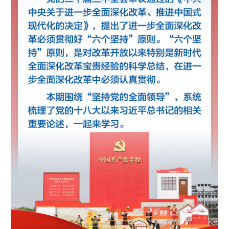
学术中国
乡村振兴
银龄
溯源中国
城市
旅游
能源
会展
彩票
娱乐
时尚
悦读
公益
一带一路
亚太网
上市公司
文化产业
地方频道
北京
天津
河北
山西
辽宁
吉林
上海
江苏
浙江
安徽
福建
江西