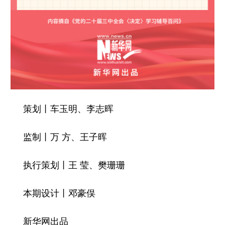
策划丨车玉明、李志晖
监制丨万 方、王子晖
执行策划丨王 莹、樊珊珊
本期设计丨邓豪俣
新华网出品