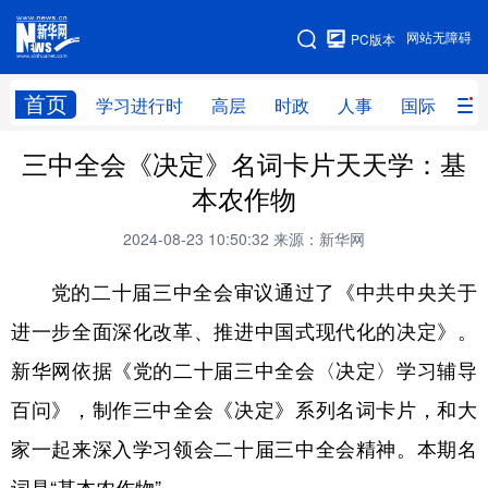
手机版
网站无障碍
PC版本
网站地图
首页
学习进行时
高层
时政
人事
国际
财
三中全会《决定》名词卡片天天学：基
学习进行时
高层
时政
人事
本农作物
国际
财经
网评
港澳
2024-08-23 10:50:32
来源：新华网
台湾
思客智库
全球连线
教育
党的二十届三中全会审议通过了《中共中央关于
科技
科创
量子
体育
进一步全面深化改革、推进中国式现代化的决定》。
文化
书画
健康
军事
新华网依据《党的二十届三中全会〈决定〉学习辅导
访谈
视频
图片
政务
百问》，制作三中全会《决定》系列名词卡片，和大
法律
中央文件
金融
汽车
家一起来深入学习领会二十届三中全会精神。本期名
食品
人居
信息化
数字经济