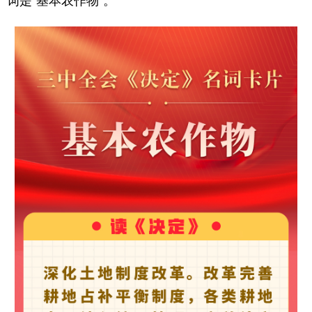
词是“基本农作物”。
学术中国
乡村振兴
银龄
溯源中国
城市
旅游
能源
会展
彩票
娱乐
时尚
悦读
公益
一带一路
亚太网
上市公司
文化产业
地方频道
北京
天津
河北
山西
辽宁
吉林
上海
江苏
浙江
安徽
福建
江西