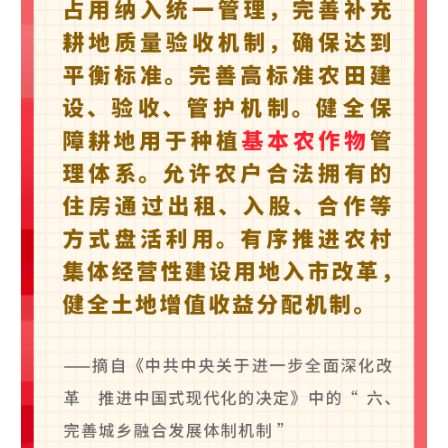
山东
河南
湖北
湖南
广东
广西
海南
重庆
四川
贵州
云南
西藏
陕西
甘肃
青海
宁夏
新疆
内蒙古
黑龙江
多语种频道
English
Español
Français
عربى
Русский язык
日本語
한국어
Deutsch
Português