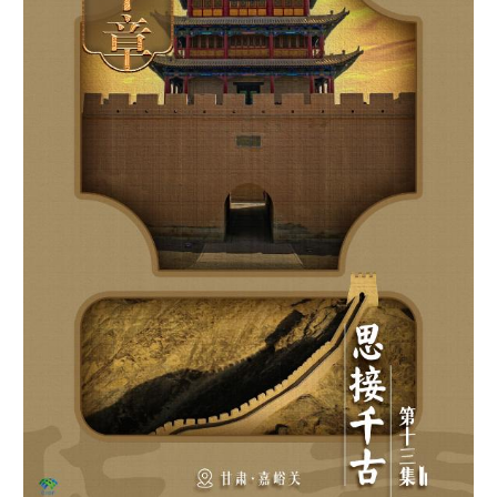
山东
河南
湖北
湖南
广东
广西
海南
重庆
四川
贵州
云南
西藏
陕西
甘肃
青海
宁夏
新疆
内蒙古
黑龙江
多语种频道
English
Español
Français
عربى
Русский язык
日本語
한국어
Deutsch
Português