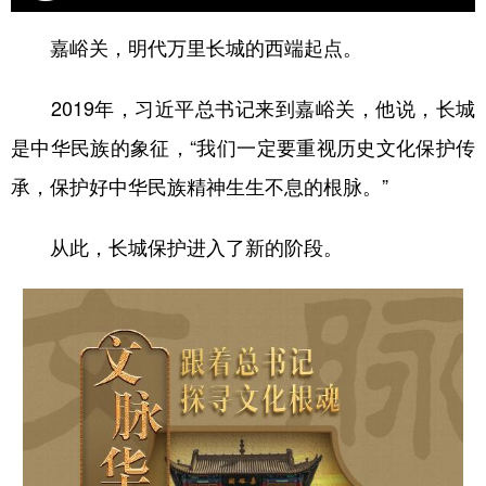
学术中国
乡村振兴
银龄
溯源中国
嘉峪关，明代万里长城的西端起点。
城市
旅游
能源
会展
2019年，习近平总书记来到嘉峪关，他说，长城
彩票
娱乐
时尚
悦读
是中华民族的象征，“我们一定要重视历史文化保护传
公益
一带一路
亚太网
上市公司
承，保护好中华民族精神生生不息的根脉。”
文化产业
从此，长城保护进入了新的阶段。
地方频道
北京
天津
河北
山西
辽宁
吉林
上海
江苏
浙江
安徽
福建
江西