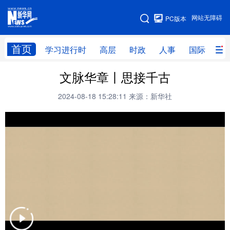
手机版
网站无障碍
PC版本
网站地图
首页
学习进行时
高层
时政
人事
国际
财
文脉华章丨思接千古
学习进行时
高层
时政
人事
2024-08-18 15:28:11
来源：新华社
国际
财经
网评
港澳
台湾
思客智库
全球连线
教育
科技
科创
量子
体育
文化
书画
健康
军事
访谈
视频
图片
政务
法律
中央文件
金融
汽车
食品
人居
信息化
数字经济