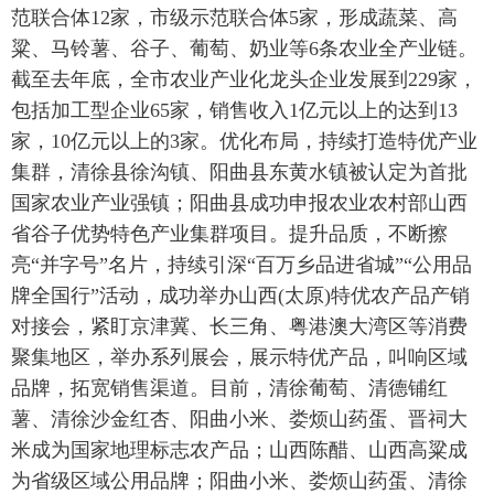
范联合体12家，市级示范联合体5家，形成蔬菜、高
粱、马铃薯、谷子、葡萄、奶业等6条农业全产业链。
截至去年底，全市农业产业化龙头企业发展到229家，
包括加工型企业65家，销售收入1亿元以上的达到13
家，10亿元以上的3家。优化布局，持续打造特优产业
集群，清徐县徐沟镇、阳曲县东黄水镇被认定为首批
国家农业产业强镇；阳曲县成功申报农业农村部山西
省谷子优势特色产业集群项目。提升品质，不断擦
亮“并字号”名片，持续引深“百万乡品进省城”“公用品
牌全国行”活动，成功举办山西(太原)特优农产品产销
对接会，紧盯京津冀、长三角、粤港澳大湾区等消费
聚集地区，举办系列展会，展示特优产品，叫响区域
品牌，拓宽销售渠道。目前，清徐葡萄、清德铺红
薯、清徐沙金红杏、阳曲小米、娄烦山药蛋、晋祠大
米成为国家地理标志农产品；山西陈醋、山西高粱成
为省级区域公用品牌；阳曲小米、娄烦山药蛋、清徐