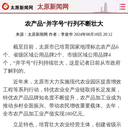
太原新闻网
首页
聚焦
太原
山西
农产品“并字号”行列不断壮大
来源：
太原新闻网
作者：李俊华
2024年08月18日 20:12
经济
关注
文明
出行
截至目前，太原市已培育国家地理标志农产品6
纵横
曝光
综合
专题
个、省级区域公用品牌2个、市级区域公用品牌4
个，“并字号”行列持续壮大，这是记者日前从市政府
旅游
理财
政务
教育
了解到的。
看天下
晋月读
最太原
网罗民生
近年来，太原市大力实施现代农业园区提质增效
工程等系列行动，特优农业全产业链取得长足发展，
太原日报
太原晚报
热评
社区
特优农产品品牌知名度不断提升，农产品加工业成为
推动乡村全面振兴、带动农民增收重要载体。去年，
全市农产品加工业产值实现180亿元。
立足特色，培育壮大农业经营主体，创建省级示