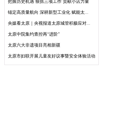
把握历史机遇 狠抓三项工作 贡献小店力量
锚定高质量航向 深耕新型工业化 赋能太...
央媒看太原｜央视报道太原城管积极应对...
太原中院集约查控再“进阶”
太原六大非遗项目亮相新疆
太原市妇联开展儿童友好议事暨安全体验活动