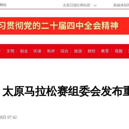
网站
太原日报社网站群
新媒体矩
督
文明
创业
街谈
热评
综合
旅游
财经
教育
视频
 太原马拉松赛组委会发布
8日 07:42