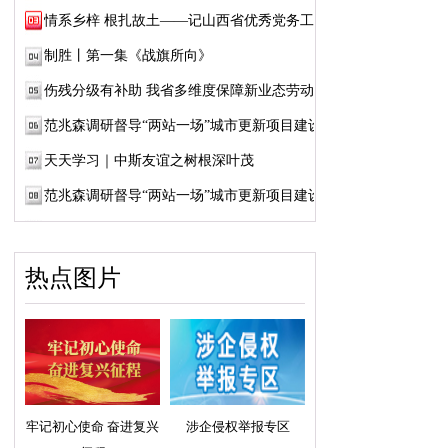
情系乡梓 根扎故土——记山西省优秀党务工作...
制胜丨第一集《战旗所向》
伤残分级有补助 我省多维度保障新业态劳动者...
范兆森调研督导“两站一场”城市更新项目建设
天天学习｜中斯友谊之树根深叶茂
范兆森调研督导“两站一场”城市更新项目建设
热点图片
牢记初心使命 奋进复兴
涉企侵权举报专区