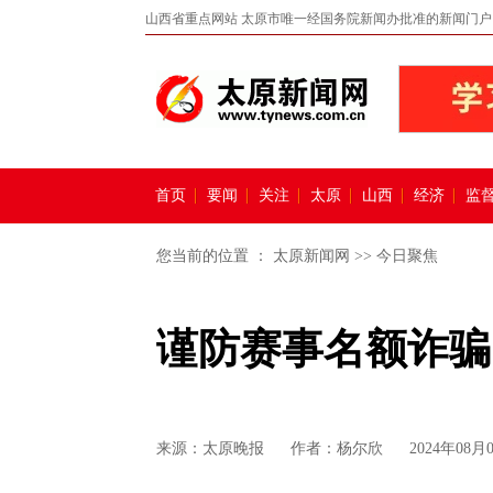
山西省重点网站 太原市唯一经国务院新闻办批准的新闻门户
首页
要闻
关注
太原
山西
经济
监
您当前的位置 ：
太原新闻网
>>
今日聚焦
谨防赛事名额诈骗
来源：
太原晚报
作者：杨尔欣
2024年08月0