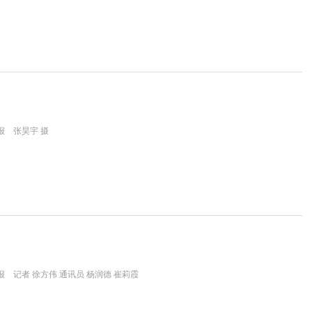
报 张昊宇 摄
 记者 徐方伟 通讯员 杨润德 崔莉霞