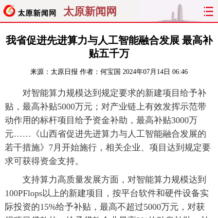
太原新闻网
首页
聚焦
太原
山西
我省促进先进算力与人工智能融合发展 最高补
贴五千万
经济
关注
文明
出行
来源：
太原日报
作者：何宝国
2024年07月14日 06:46
纵横
曝光
综合
专题
对智能算力规模达到规定要求的新建项目给予补
贴，最高补贴5000万元；对产业链上有效发挥示范带
旅游
理财
政务
教育
动作用的标杆项目给予资金补助，最高补贴3000万
元……《山西省促进先进算力与人工智能融合发展的
看天下
晋月读
最太原
网罗民生
若干措施》7月开始施行，相关企业、项目达到规定要
太原日报
太原晚报
热评
社区
求可获得资金支持。
支持算力高质量发展方面，对智能算力规模达到
100PFlops以上的新建项目，按平台软件和硬件设备实
际投资的15%给予补贴，最高不超过5000万元，对获