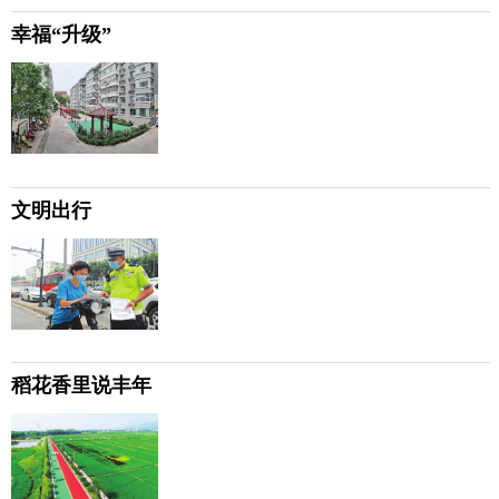
幸福“升级”
文明出行
稻花香里说丰年