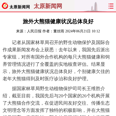
太原新闻网
首页
聚焦
太原
山西
旅外大熊猫健康状况总体良好
来源：
人民日报
作者：董丝雨
2024年06月21日 10:12
经济
关注
文明
出行
记者从国家林草局召开的野生动物保护及国际合
纵横
曝光
综合
专题
作成果新闻发布会上获悉：去年以来，我国先后派出
专家组，对所有国外合作机构的每只大熊猫健康和饲
旅游
理财
政务
教育
养管理情况进行了全覆盖的实地核查评估。结果显
示，旅外大熊猫健康状况总体良好，个别健康欠佳的
看天下
晋月读
最太原
网罗民生
老年大熊猫得到及时医疗诊治和良好护理。
太原日报
太原晚报
热评
社区
据国家林草局野生动植物保护司司长王维胜介
绍，截至目前，我国先后与20个国家的26个机构开展
了大熊猫合作交流，在促进民间友好交往、传播生态
文明理念等方面发挥了独特的积极影响，并在大熊猫