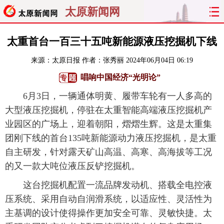
太原新闻网
首页
聚焦
太原
山西
太重首台一百三十五吨新能源液压挖掘机下线
来源：
太原日报
作者：张秀丽
2024年06月04日 06:19
经济
关注
文明
出行
唱响中国经济“光明论”
纵横
曝光
综合
专题
6月3日，一辆通体明黄、履带车轮有一人多高的
大型液压挖掘机，停驻在太重智能高端液压挖掘机产
旅游
理财
政务
教育
业园区的广场上，迎着朝阳，熠熠生辉。这是太重集
团刚下线的首台135吨新能源动力液压挖掘机，是太重
看天下
晋月读
最太原
网罗民生
自主研发，针对露天矿山高温、高寒、高海拔等工况
太原日报
太原晚报
热评
社区
的又一款大吨位液压反铲挖掘机。
这台挖掘机配置一流品牌发动机、搭载全电控液
压系统、采用自动自润滑系统，以适应性、灵活性为
主基调的设计使得操作更加安全可靠、灵敏快捷。太