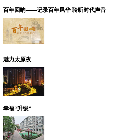
百年回响——记录百年风华 聆听时代声音
魅力太原夜
幸福“升级”