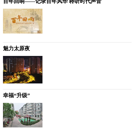
百年回响——记录百年风华 聆听时代声音
魅力太原夜
幸福“升级”