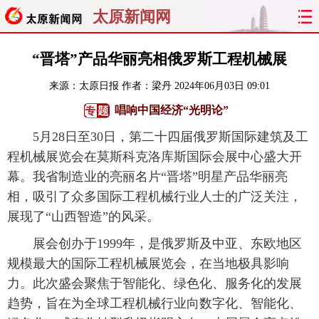
太原新闻网
首页
聚焦
太原
山西
“晋塔”产品华丽亮相俄罗斯工程机械展
来源：
太原日报
作者：梁丹
2024年06月03日 09:01
经济
关注
文明
出行
唱响中国经济“光明论”
纵横
曝光
综合
专题
5月28日至30日，第二十四届俄罗斯国际建筑及工
程机械展览会在莫斯科克洛库斯国际会展中心盛大开
旅游
理财
政务
教育
幕。我省制造业的亮丽名片“晋塔”明星产品华丽亮
相，吸引了众多国际工程机械行业人士的广泛关注，
看天下
晋月读
最太原
网罗民生
展现了“山西智造”的风采。
太原日报
太原晚报
热评
社区
展会创办于1999年，是俄罗斯及中亚、东欧地区
规模最大的国际工程机械展览会，在当地极具影响
力。此次盛会聚焦于智能化、绿色化、服务化的发展
趋势，旨在为全球工程机械行业向数字化、智能化、