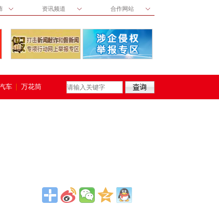
阵
资讯频道
合作网站
汽车
万花筒