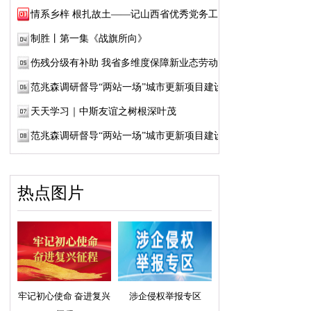
情系乡梓 根扎故土——记山西省优秀党务工作...
制胜丨第一集《战旗所向》
伤残分级有补助 我省多维度保障新业态劳动者...
范兆森调研督导“两站一场”城市更新项目建设
天天学习｜中斯友谊之树根深叶茂
范兆森调研督导“两站一场”城市更新项目建设
热点图片
牢记初心使命 奋进复兴
涉企侵权举报专区