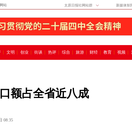
网站
太原日报社网站群
新媒体矩
督
文明
创业
街谈
热评
综合
旅游
财经
教育
视频
口额占全省近八成
 08:35