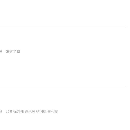
报 张昊宇 摄
 记者 徐方伟 通讯员 杨润德 崔莉霞