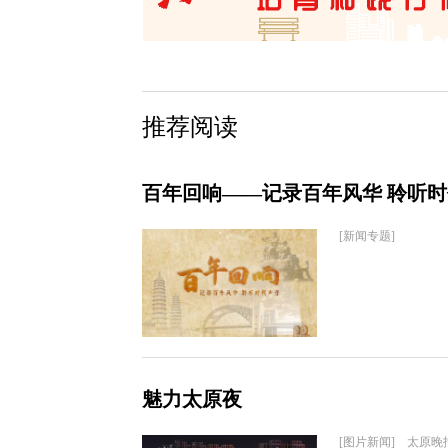
推荐阅读
百年回响——记录百年风华 聆听
[新闻专题]
魅力太原夜
[图片新闻] 太原晚