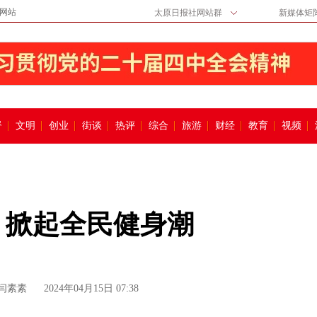
网站
太原日报社网站群
新媒体矩
督
文明
创业
街谈
热评
综合
旅游
财经
教育
视频
力 掀起全民健身潮
 闫素素
2024年04月15日 07:38