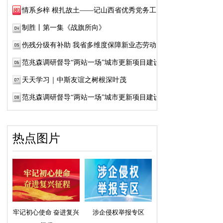
情系乡梓 根扎故土——记山西省优秀党务工作...
制胜丨第一集《战旗所向》
伤残分级有补助 我省多维度保障新业态劳动者...
范兆森调研督导“两站一场”城市更新项目建设
天天学习｜中斯友谊之树根深叶茂
范兆森调研督导“两站一场”城市更新项目建设
热点图片
牢记初心使命 奋进复兴
涉企侵权举报专区