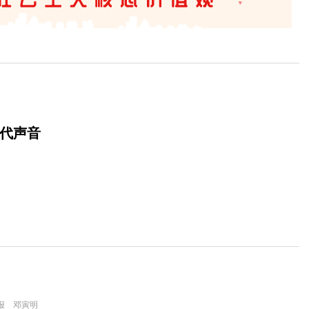
时代声音
报 邓寅明