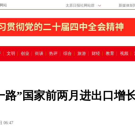
网站
太原日报社网站群
新媒体矩
督
文明
创业
街谈
热评
综合
旅游
财经
教育
视频
一路”国家前两月进出口增
 06:47