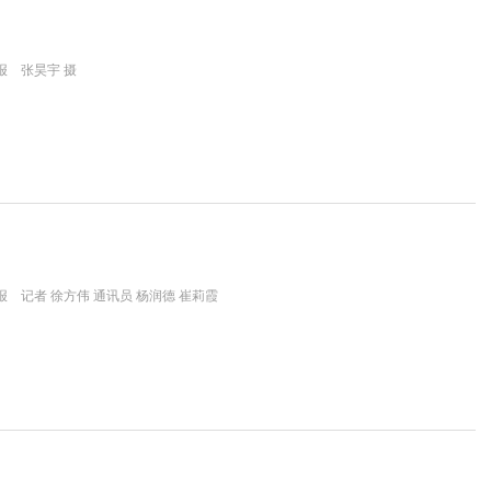
报 张昊宇 摄
 记者 徐方伟 通讯员 杨润德 崔莉霞