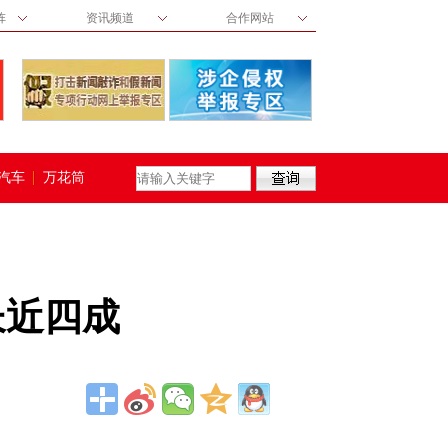
阵
资讯频道
合作网站
汽车
万花筒
长近四成