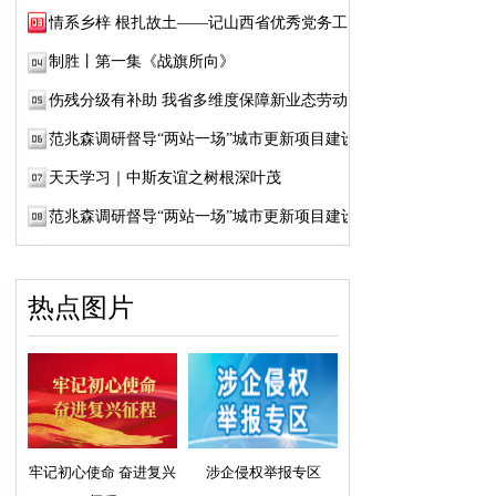
情系乡梓 根扎故土——记山西省优秀党务工作...
制胜丨第一集《战旗所向》
伤残分级有补助 我省多维度保障新业态劳动者...
范兆森调研督导“两站一场”城市更新项目建设
天天学习｜中斯友谊之树根深叶茂
范兆森调研督导“两站一场”城市更新项目建设
热点图片
牢记初心使命 奋进复兴
涉企侵权举报专区