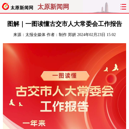
太原新闻网
首页
聚焦
太原
山西
图解｜一图读懂古交市人大常委会工作报告
来源：
太报全媒体
作者：制作 郑妍
2024年02月23日 15:02
经济
关注
文明
出行
纵横
曝光
综合
专题
旅游
理财
政务
教育
看天下
晋月读
最太原
网罗民生
太原日报
太原晚报
热评
社区