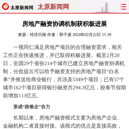
太原新闻网
首页
聚焦
太原
山西
房地产融资协调机制获积极进展
来源：
经济日报
作者：郭子源
2024年02月22日 15:39
经济
关注
文明
出行
一视同仁满足房地产项目的合理融资需求，相关
纵横
曝光
综合
专题
工作正在快速推进，并已取得积极进展。截至2月20
日，全国29个省份214个城市已建立房地产融资协调机
旅游
理财
政务
教育
制，分批提出可以给予融资支持的房地产项目“白名
单”并推送给商业银行，共涉及5349个项目；已有57个
看天下
晋月读
最太原
网罗民生
城市162个项目获得银行融资共294.3亿元，较春节假期
太原日报
太原晚报
热评
社区
前增加113亿元。
形成“政银企”合力
长期以来，房地产融资模式主要为房地产企业、
金融机构二者直接对接。该模式的优点是直接高效，