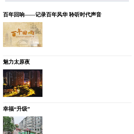
百年回响——记录百年风华 聆听时代声音
魅力太原夜
幸福“升级”