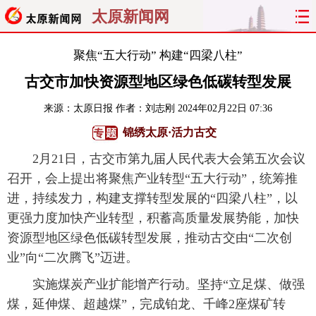
太原新闻网
首页
聚焦
太原
山西
聚焦“五大行动” 构建“四梁八柱”
古交市加快资源型地区绿色低碳转型发展
经济
关注
文明
出行
来源：
太原日报
作者：刘志刚
2024年02月22日 07:36
纵横
曝光
综合
专题
锦绣太原·活力古交
2月21日，古交市第九届人民代表大会第五次会议
旅游
理财
政务
教育
召开，会上提出将聚焦产业转型“五大行动”，统筹推
看天下
晋月读
最太原
网罗民生
进，持续发力，构建支撑转型发展的“四梁八柱”，以
更强力度加快产业转型，积蓄高质量发展势能，加快
太原日报
太原晚报
热评
社区
资源型地区绿色低碳转型发展，推动古交由“二次创
业”向“二次腾飞”迈进。
实施煤炭产业扩能增产行动。坚持“立足煤、做强
煤，延伸煤、超越煤”，完成铂龙、千峰2座煤矿转