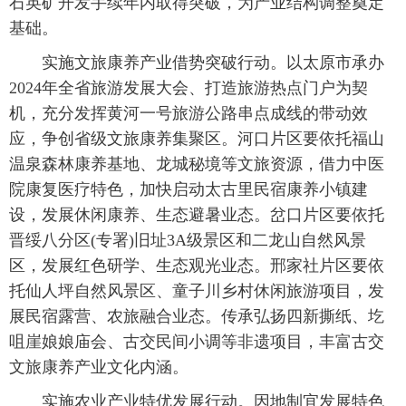
石英矿开发手续年内取得突破，为产业结构调整奠定
基础。
实施文旅康养产业借势突破行动。以太原市承办
2024年全省旅游发展大会、打造旅游热点门户为契
机，充分发挥黄河一号旅游公路串点成线的带动效
应，争创省级文旅康养集聚区。河口片区要依托福山
温泉森林康养基地、龙城秘境等文旅资源，借力中医
院康复医疗特色，加快启动太古里民宿康养小镇建
设，发展休闲康养、生态避暑业态。岔口片区要依托
晋绥八分区(专署)旧址3A级景区和二龙山自然风景
区，发展红色研学、生态观光业态。邢家社片区要依
托仙人坪自然风景区、童子川乡村休闲旅游项目，发
展民宿露营、农旅融合业态。传承弘扬四新撕纸、圪
咀崖娘娘庙会、古交民间小调等非遗项目，丰富古交
文旅康养产业文化内涵。
实施农业产业特优发展行动。因地制宜发展特色