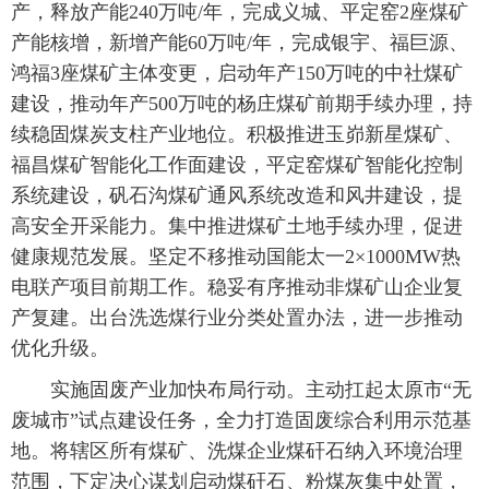
产，释放产能240万吨/年，完成义城、平定窑2座煤矿
产能核增，新增产能60万吨/年，完成银宇、福巨源、
鸿福3座煤矿主体变更，启动年产150万吨的中社煤矿
建设，推动年产500万吨的杨庄煤矿前期手续办理，持
续稳固煤炭支柱产业地位。积极推进玉峁新星煤矿、
福昌煤矿智能化工作面建设，平定窑煤矿智能化控制
系统建设，矾石沟煤矿通风系统改造和风井建设，提
高安全开采能力。集中推进煤矿土地手续办理，促进
健康规范发展。坚定不移推动国能太一2×1000MW热
电联产项目前期工作。稳妥有序推动非煤矿山企业复
产复建。出台洗选煤行业分类处置办法，进一步推动
优化升级。
实施固废产业加快布局行动。主动扛起太原市“无
废城市”试点建设任务，全力打造固废综合利用示范基
地。将辖区所有煤矿、洗煤企业煤矸石纳入环境治理
范围，下定决心谋划启动煤矸石、粉煤灰集中处置，