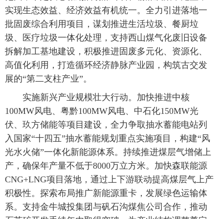
实现生态效益、经济效益有机统一。全力引进落地一
批固废综合利用项目，谋划推进生活垃圾、餐厨垃
圾、医疗垃圾一体化处理，支持西山煤气化废旧设备
拆解加工基地建设，积极推进固废多元化、资源化、
高值化利用，打造循环经济静脉产业园，构筑古交发
展的“第二支柱产业”。
实施新兴产业规模壮大行动。加快推进中核
100MW风电、粤黔100MW风电、中石化150MW光
伏、玖方储能等项目建设，全力争取抽水蓄能电站列
入国家“十四五”抽水蓄能规划重点实施项目，构建“风
光水火储”一体化新能源体系。持续推进煤层气增储上
产，确保年产量不低于8000万立方米。加快森联能源
CNG+LNG项目落地，通过上下游联动提高煤层气上产
积极性。探索布局推广新能源重卡，发展绿色运输体
系。支持金牛城投集团与矾石沟煤焦公司合作，推动