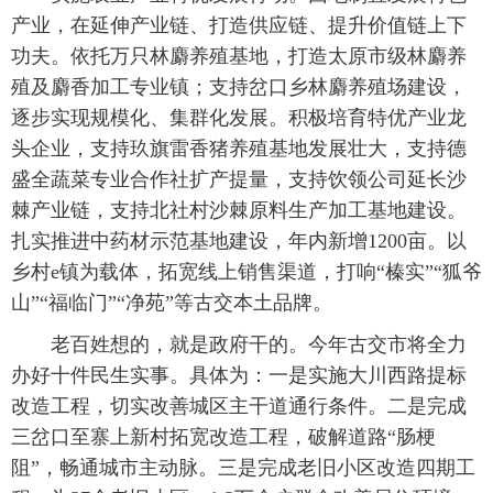
产业，在延伸产业链、打造供应链、提升价值链上下
功夫。依托万只林麝养殖基地，打造太原市级林麝养
殖及麝香加工专业镇；支持岔口乡林麝养殖场建设，
逐步实现规模化、集群化发展。积极培育特优产业龙
头企业，支持玖旗雷香猪养殖基地发展壮大，支持德
盛全蔬菜专业合作社扩产提量，支持饮领公司延长沙
棘产业链，支持北社村沙棘原料生产加工基地建设。
扎实推进中药材示范基地建设，年内新增1200亩。以
乡村e镇为载体，拓宽线上销售渠道，打响“榛实”“狐爷
山”“福临门”“净苑”等古交本土品牌。
老百姓想的，就是政府干的。今年古交市将全力
办好十件民生实事。具体为：一是实施大川西路提标
改造工程，切实改善城区主干道通行条件。二是完成
三岔口至寨上新村拓宽改造工程，破解道路“肠梗
阻”，畅通城市主动脉。三是完成老旧小区改造四期工