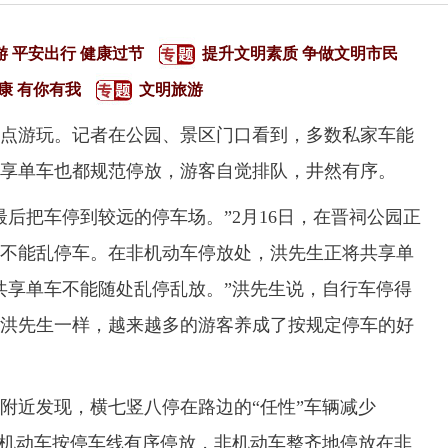
游 平安出行 健康过节
提升文明素质 争做文明市民
康 有你有我
文明旅游
游玩。记者在公园、景区门口看到，多数私家车能
享单车也都规范停放，游客自觉排队，井然有序。
把车停到较远的停车场。”2月16日，在晋祠公园正
不能乱停车。在非机动车停放处，洪先生正将共享单
共享单车不能随处乱停乱放。”洪先生说，自行车停得
洪先生一样，越来越多的游客养成了按规定停车的好
近发现，横七竖八停在路边的“任性”车辆减少
。机动车按停车线有序停放，非机动车整齐地停放在非