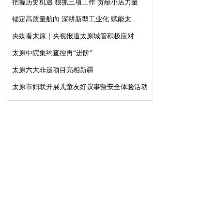
把握历史机遇 狠抓三项工作 贡献小店力量
锚定高质量航向 深耕新型工业化 赋能太...
央媒看太原｜央视报道太原城管积极应对...
太原中院集约查控再“进阶”
太原六大非遗项目亮相新疆
太原市妇联开展儿童友好议事暨安全体验活动