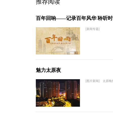
推荐阅读
百年回响——记录百年风华 聆听
[新闻专题]
魅力太原夜
[图片新闻] 太原晚