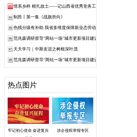
情系乡梓 根扎故土——记山西省优秀党务工作...
制胜丨第一集《战旗所向》
伤残分级有补助 我省多维度保障新业态劳动者...
范兆森调研督导“两站一场”城市更新项目建设
天天学习｜中斯友谊之树根深叶茂
范兆森调研督导“两站一场”城市更新项目建设
热点图片
牢记初心使命 奋进复兴
涉企侵权举报专区