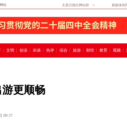
网站
太原日报社网站群
新媒体矩
督
文明
创业
街谈
热评
综合
旅游
财经
教育
视频
出游更顺畅
 09:37