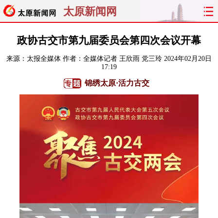
太原新闻网
首页
聚焦
太原
山西
政协古交市第九届委员会第四次会议开幕
来源：
太报全媒体
作者：全媒体记者 王欣雨 党三玲
2024年02月20日
经济
关注
文明
出行
17:19
锦绣太原·活力古交
纵横
曝光
综合
专题
旅游
理财
政务
教育
看天下
晋月读
最太原
网罗民生
太原日报
太原晚报
热评
社区