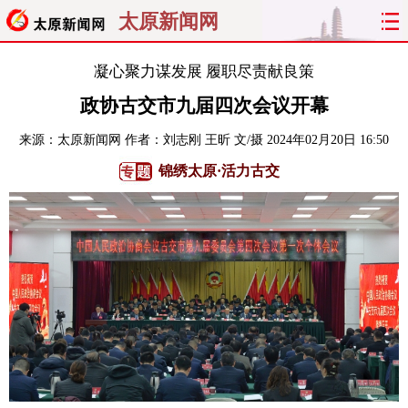
太原新闻网
首页
聚焦
太原
山西
凝心聚力谋发展 履职尽责献良策
政协古交市九届四次会议开幕
经济
关注
文明
出行
来源：
太原新闻网
作者：刘志刚 王昕 文/摄
2024年02月20日 16:50
纵横
曝光
综合
专题
锦绣太原·活力古交
旅游
理财
政务
教育
看天下
晋月读
最太原
网罗民生
太原日报
太原晚报
热评
社区