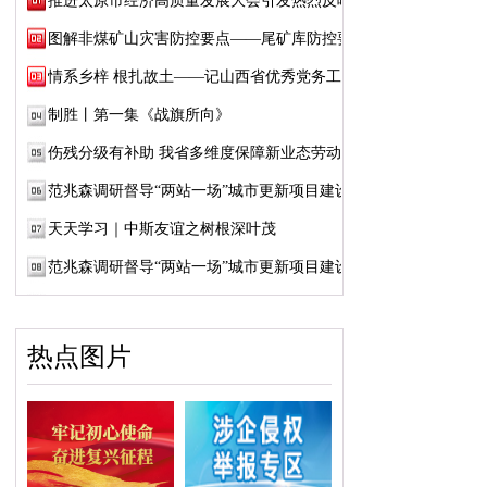
推进太原市经济高质量发展大会引发热烈反响
图解非煤矿山灾害防控要点——尾矿库防控要点
情系乡梓 根扎故土——记山西省优秀党务工作...
制胜丨第一集《战旗所向》
伤残分级有补助 我省多维度保障新业态劳动者...
范兆森调研督导“两站一场”城市更新项目建设
天天学习｜中斯友谊之树根深叶茂
范兆森调研督导“两站一场”城市更新项目建设
热点图片