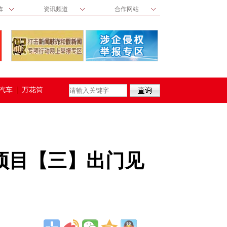
阵
资讯频道
合作网站
汽车
万花筒
点项目【三】出门见