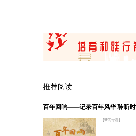
推荐阅读
百年回响——记录百年风华 聆听
[新闻专题]