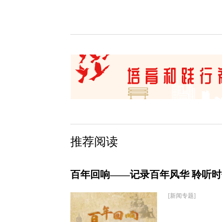
推荐阅读
百年回响——记录百年风华 聆听
[新闻专题]