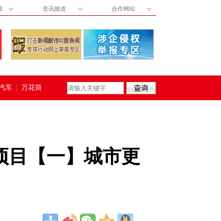
阵
资讯频道
合作网站
汽车
万花筒
点项目【一】城市更