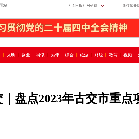
网站
太原日报社网站群
新媒体矩
督
文明
创业
街谈
热评
综合
旅游
财经
教育
视频
交｜盘点2023年古交市重