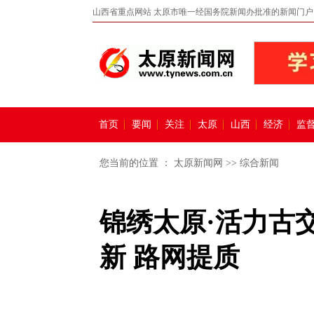
山西省重点网站 太原市唯一经国务院新闻办批准的新闻门户
首页
要闻
关注
太原
山西
经济
监
您当前的位置 ：
太原新闻网
>>
综合新闻
锦绣太原·活力古
新 路网提质