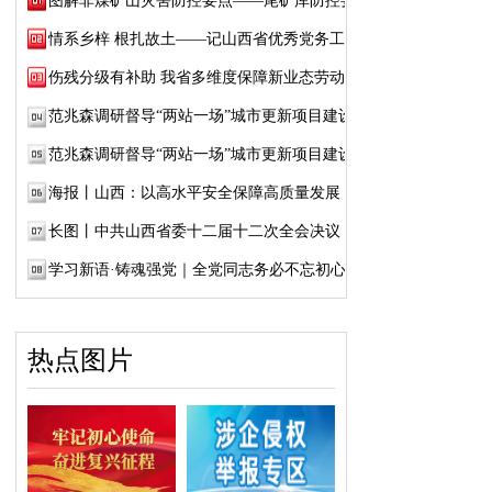
图解非煤矿山灾害防控要点——尾矿库防控要点
情系乡梓 根扎故土——记山西省优秀党务工作...
伤残分级有补助 我省多维度保障新业态劳动者...
范兆森调研督导“两站一场”城市更新项目建设
范兆森调研督导“两站一场”城市更新项目建设
海报丨山西：以高水平安全保障高质量发展
长图丨中共山西省委十二届十二次全会决议
学习新语·铸魂强党｜全党同志务必不忘初心、...
热点图片