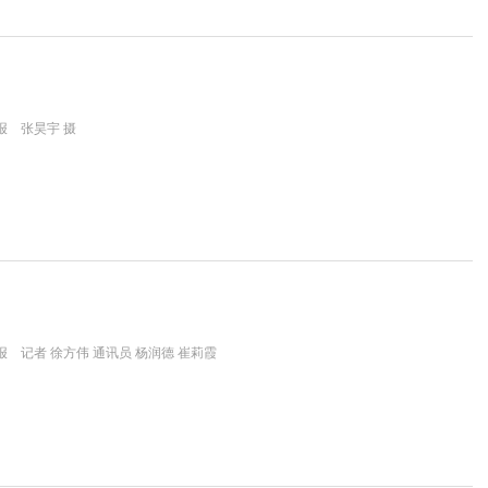
报 张昊宇 摄
 记者 徐方伟 通讯员 杨润德 崔莉霞