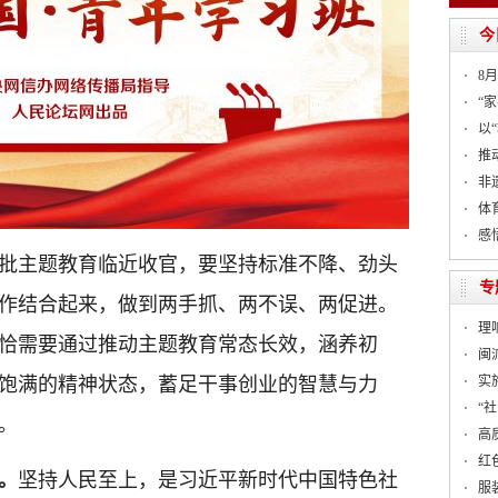
今
8
“家
以
推
非
体
感
批主题教育临近收官，要坚持标准不降、劲头
专
作结合起来，做到两手抓、两不误、两促进。
理
恰需要通过推动主题教育常态长效，涵养初
闽
饱满的精神状态，蓄足干事创业的智慧与力
实
“
。
高
红
。
坚持人民至上，是习近平新时代中国特色社
服