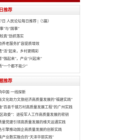
日推荐
月7日 人民论坛每日推荐 |（5篇）
事”与“国事”
“较真”劲抓落实
动养老服务扩容提质增效
遗“活”起来，乡村更精彩
育“强起来”，产业“兴起来”
悟“一个都不能少”
题推荐
响中国·一线探新
派文化助力文旅经济高质量发展的“福建实践”
施“百县千镇万村高质量发展工程”的广州实践
社区政委”：退役军人工作高质量发展的密钥
质量党建引领高质量发展的维天运通实践
色引擎推动国企高质量发展的创新实践
装产业数实融合的“天泽华丽实践”