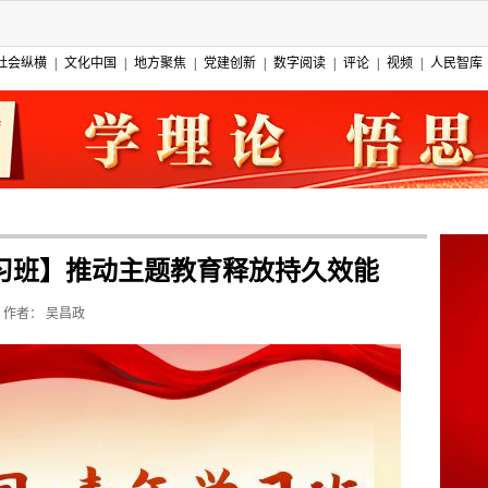
社会纵横
|
文化中国
|
地方聚焦
|
党建创新
|
数字阅读
|
评论
|
视频
|
人民智库
习班】推动主题教育释放持久效能
作者：
吴昌政