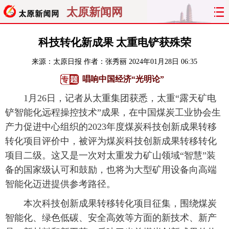
太原新闻网
首页
聚焦
太原
山西
科技转化新成果 太重电铲获殊荣
来源：
太原日报
作者：张秀丽
2024年01月28日 06:35
经济
关注
文明
出行
唱响中国经济“光明论”
纵横
曝光
综合
专题
1月26日，记者从太重集团获悉，太重“露天矿电
铲智能化远程操控技术”成果，在中国煤炭工业协会生
旅游
理财
政务
教育
产力促进中心组织的2023年度煤炭科技创新成果转移
转化项目评价中，被评为煤炭科技创新成果转移转化
看天下
晋月读
最太原
网罗民生
项目二级。这又是一次对太重发力矿山领域“智慧”装
太原日报
太原晚报
热评
社区
备的国家级认可和鼓励，也将为大型矿用设备向高端
智能化迈进提供参考路径。
本次科技创新成果转移转化项目征集，围绕煤炭
智能化、绿色低碳、安全高效等方面的新技术、新产