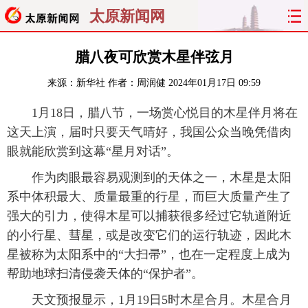
太原新闻网
首页
聚焦
太原
山西
腊八夜可欣赏木星伴弦月
来源：
新华社
作者：周润健
2024年01月17日 09:59
经济
关注
文明
出行
1月18日，腊八节，一场赏心悦目的木星伴月将在
纵横
曝光
综合
专题
这天上演，届时只要天气晴好，我国公众当晚凭借肉
眼就能欣赏到这幕“星月对话”。
旅游
理财
政务
教育
作为肉眼最容易观测到的天体之一，木星是太阳
看天下
晋月读
最太原
网罗民生
系中体积最大、质量最重的行星，而巨大质量产生了
强大的引力，使得木星可以捕获很多经过它轨道附近
太原日报
太原晚报
热评
社区
的小行星、彗星，或是改变它们的运行轨迹，因此木
星被称为太阳系中的“大扫帚”，也在一定程度上成为
帮助地球扫清侵袭天体的“保护者”。
天文预报显示，1月19日5时木星合月。木星合月