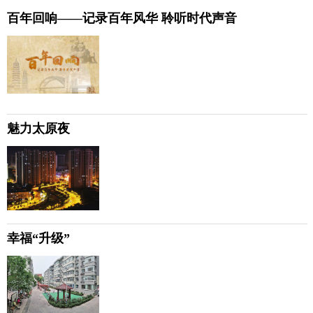
百年回响——记录百年风华 聆听时代声音
魅力太原夜
幸福“升级”