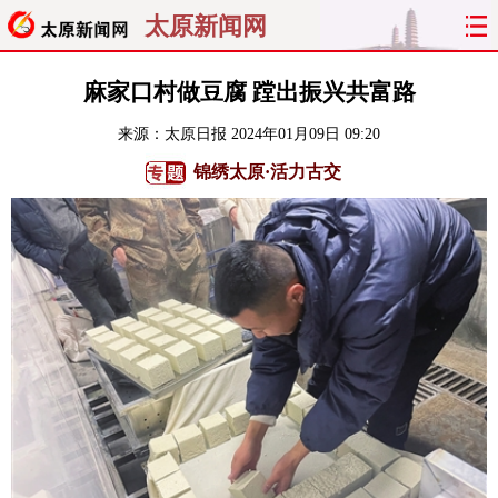
太原新闻网
首页
聚焦
太原
山西
麻家口村做豆腐 蹚出振兴共富路
来源：
太原日报
2024年01月09日 09:20
经济
关注
文明
出行
锦绣太原·活力古交
纵横
曝光
综合
专题
旅游
理财
政务
教育
看天下
晋月读
最太原
网罗民生
太原日报
太原晚报
热评
社区