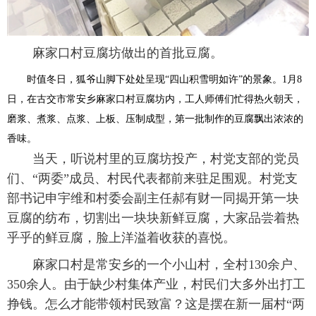
麻家口村豆腐坊做出的首批豆腐。
时值冬日，狐爷山脚下处处呈现“四山积雪明如许”的景象。1月8
日，在古交市常安乡麻家口村豆腐坊内，工人师傅们忙得热火朝天，
磨浆、煮浆、点浆、上板、压制成型，第一批制作的豆腐飘出浓浓的
香味。
当天，听说村里的豆腐坊投产，村党支部的党员
们、“两委”成员、村民代表都前来驻足围观。村党支
部书记申宇维和村委会副主任郝有财一同揭开第一块
豆腐的纺布，切割出一块块新鲜豆腐，大家品尝着热
乎乎的鲜豆腐，脸上洋溢着收获的喜悦。
麻家口村是常安乡的一个小山村，全村130余户、
350余人。由于缺少村集体产业，村民们大多外出打工
挣钱。怎么才能带领村民致富？这是摆在新一届村“两