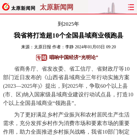
太原新闻网
首页
聚焦
太原
山西
到2025年
我省将打造超10个全国县域商业领跑县
经济
关注
文明
出行
来源：
太原日报
作者：李静
2024年01月03日 09:20
纵横
曝光
综合
专题
唱响中国经济“光明论”
省商务厅、省发改委、省工信厅、省财政厅等10
旅游
理财
政务
教育
部门近日发布的《山西省县域商业三年行动实施方案
看天下
晋月读
最太原
网罗民生
(2023—2025年)》提出，到2025年，争取60个以上县
(市、区)纳入国家级县域商业建设行动试点县，打造10
太原日报
太原晚报
热评
社区
个以上全国县域商业“领跑县”。
为了更好满足乡村产业振兴和农村居民生产生活
需求，充分发挥乡村作为消费市场和要素市场的重要
作用，助力全面推进乡村振兴战略，我省10部门制定