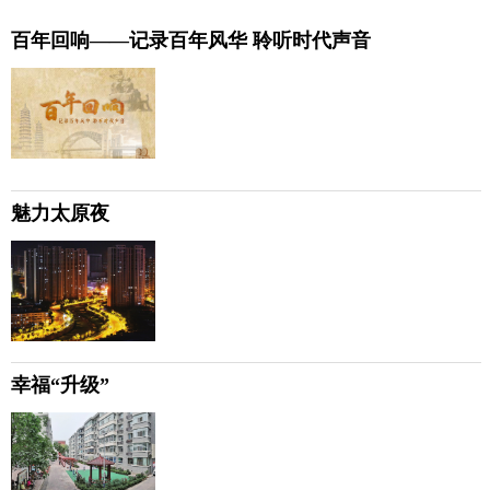
百年回响——记录百年风华 聆听时代声音
魅力太原夜
幸福“升级”