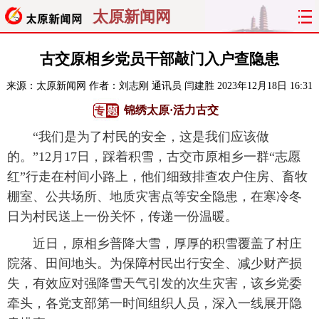
太原新闻网
首页
聚焦
太原
山西
古交原相乡党员干部敲门入户查隐患
来源：
太原新闻网
作者：刘志刚 通讯员 闫建胜
2023年12月18日 16:31
经济
关注
文明
出行
锦绣太原·活力古交
纵横
曝光
综合
专题
“我们是为了村民的安全，这是我们应该做
的。”12月17日，踩着积雪，古交市原相乡一群“志愿
旅游
理财
政务
教育
红”行走在村间小路上，他们细致排查农户住房、畜牧
棚室、公共场所、地质灾害点等安全隐患，在寒冷冬
看天下
晋月读
最太原
网罗民生
日为村民送上一份关怀，传递一份温暖。
太原日报
太原晚报
热评
社区
近日，原相乡普降大雪，厚厚的积雪覆盖了村庄
院落、田间地头。为保障村民出行安全、减少财产损
失，有效应对强降雪天气引发的次生灾害，该乡党委
牵头，各党支部第一时间组织人员，深入一线展开隐