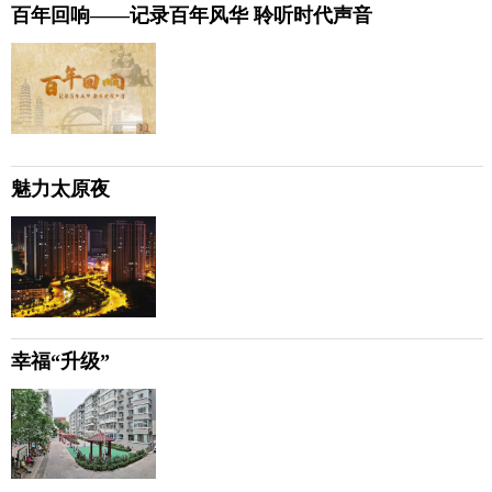
百年回响——记录百年风华 聆听时代声音
魅力太原夜
幸福“升级”