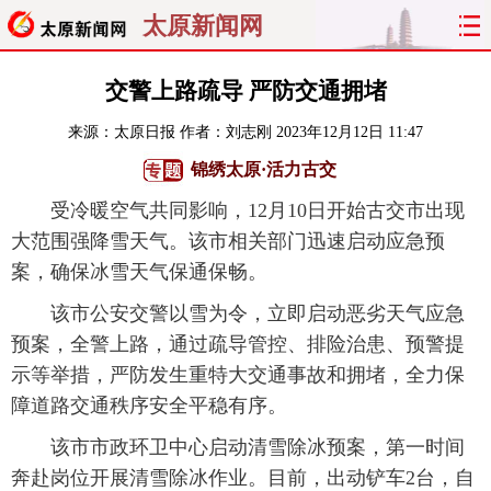
太原新闻网
首页
聚焦
太原
山西
交警上路疏导 严防交通拥堵
来源：
太原日报
作者：刘志刚
2023年12月12日 11:47
经济
关注
文明
出行
锦绣太原·活力古交
纵横
曝光
综合
专题
受冷暖空气共同影响，12月10日开始古交市出现
大范围强降雪天气。该市相关部门迅速启动应急预
旅游
理财
政务
教育
案，确保冰雪天气保通保畅。
看天下
晋月读
最太原
网罗民生
该市公安交警以雪为令，立即启动恶劣天气应急
预案，全警上路，通过疏导管控、排险治患、预警提
太原日报
太原晚报
热评
社区
示等举措，严防发生重特大交通事故和拥堵，全力保
障道路交通秩序安全平稳有序。
该市市政环卫中心启动清雪除冰预案，第一时间
奔赴岗位开展清雪除冰作业。目前，出动铲车2台，自